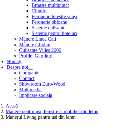
Broaşte multipunct
Cilindri
Feronerie ferestre şi uşi
Feronerie obloane
Sisteme culisante
Sisteme pentru hoteluri
Mânere Linea Cali
Mânere Ghidini
Culisante Villes 2000
Profile. Garnituri.
Noutăţi
Despre noi
Companie
Contact
Showroom Euro-Wood
Multimedia
Implicare sociala
Acasă
Manere pentru usi, ferestre si mobilier din lemn
Manerul Living pentru usi din lemn