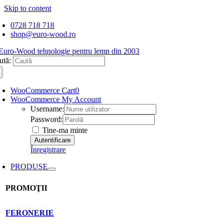
Skip to content
0728 718 718
shop@euro-wood.ro
ută:
WooCommerce Cart
0
WooCommerce My Account
Username:
Password:
Tine-ma minte
Înregistrare
PRODUSE
PROMOŢII
FERONERIE