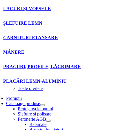
LACURI ŞI VOPSELE
ŞLEFUIRE LEMN
GARNITURI ETANŞARE
MÂNERE
PRAGURI, PROFILE, LĂCRIMARE
PLACĂRI LEMN-ALUMINIU
Toate ofertele
Promoţii
Cataloage produse
Protejarea lemnului
Şlefuire şi polisare
Feronerie AGB
Balamale
Broaşte. Încuietori.