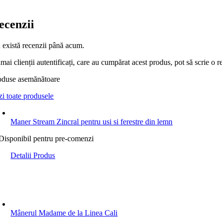
ecenzii
 există recenzii până acum.
ai clienții autentificați, care au cumpărat acest produs, pot să scrie o r
oduse asemănătoare
zi toate produsele
Maner Stream Zincral pentru usi si ferestre din lemn
Disponibil pentru pre-comenzi
Detalii Produs
Mânerul Madame de la Linea Cali