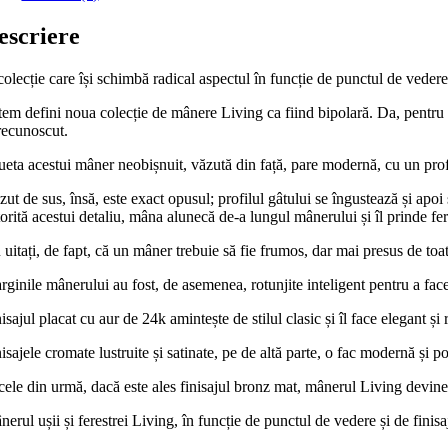
escriere
olecție care își schimbă radical aspectul în funcție de punctul de vedere
tem defini noua colecție de mânere Living ca fiind bipolară. Da, pentru
recunoscut.
ueta acestui mâner neobișnuit, văzută din față, pare modernă, cu un prof
ut de sus, însă, este exact opusul; profilul gâtului se îngustează și apoi 
orită acestui detaliu, mâna alunecă de-a lungul mânerului și îl prinde fe
uitați, de fapt, că un mâner trebuie să fie frumos, dar mai presus de toa
ginile mânerului au fost, de asemenea, rotunjite inteligent pentru a face 
isajul placat cu aur de 24k amintește de stilul clasic și îl face elegant și 
isajele cromate lustruite și satinate, pe de altă parte, o fac modernă și 
cele din urmă, dacă este ales finisajul bronz mat, mânerul Living devine ș
erul ușii și ferestrei Living, în funcție de punctul de vedere și de finisaj