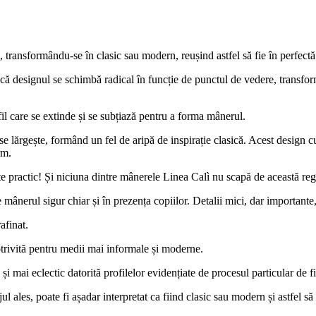
, transformându-se în clasic sau modern, reușind astfel să fie în perfect
 că designul se schimbă radical în funcție de punctul de vedere, transf
il care se extinde și se subțiază pentru a forma mânerul.
se lărgește, formând un fel de aripă de inspirație clasică. Acest design cu
rm.
te practic! Și niciuna dintre mânerele Linea Calì nu scapă de această reg
mânerul sigur chiar și în prezența copiilor. Detalii mici, dar importante,
rafinat.
potrivită pentru medii mai informale și moderne.
i mai eclectic datorită profilelor evidențiate de procesul particular de fi
ul ales, poate fi așadar interpretat ca fiind clasic sau modern și astfel să