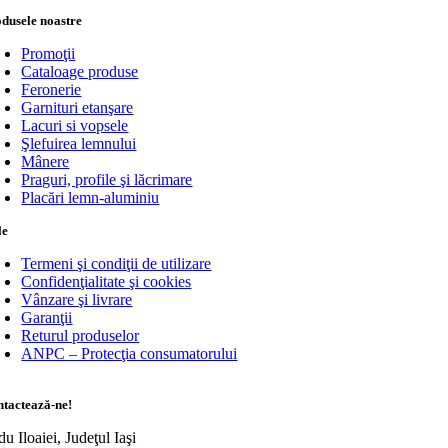
dusele noastre
Promoţii
Cataloage produse
Feronerie
Garnituri etanşare
Lacuri si vopsele
Şlefuirea lemnului
Mânere
Praguri, profile şi lăcrimare
Placări lemn-aluminiu
le
Termeni şi condiţii de utilizare
Confidenţialitate şi cookies
Vânzare şi livrare
Garanţii
Returul produselor
ANPC – Protecţia consumatorului
tactează-ne!
u Iloaiei, Judeţul Iaşi