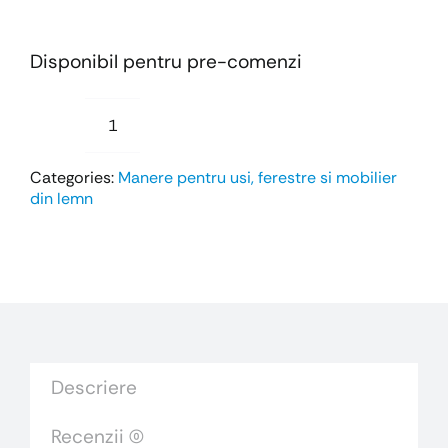
Disponibil pentru pre-comenzi
Cantitate
Mânerul
Categories:
Manere pentru usi, ferestre si mobilier
JET
din lemn
pentru
uşi
din
lemn
Descriere
Recenzii (0)