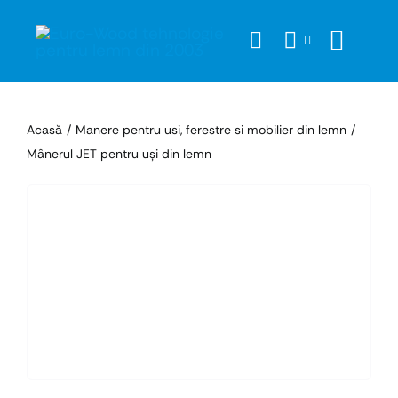
Skip
to
content
Acasă
Manere pentru usi, ferestre si mobilier din lemn
Mânerul JET pentru uşi din lemn