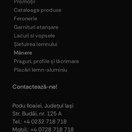
Promoţii
Cataloage produse
Feronerie
Garnituri etanşare
Lacuri si vopsele
Şlefuirea lemnului
Mânere
Praguri, profile şi lăcrimare
Placări lemn-aluminiu
Contactează-ne!
Podu Iloaiei, Judeţul Iaşi
Str. Budăi, nr. 125 A
Tel.: +4 0232 718 718
Mobil.: +4
0728 718 718