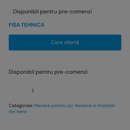
Disponibil pentru pre-comenzi
FISA TEHNICA
Cere ofertă
Disponibil pentru pre-comenzi
Cantitate
Mânerul
Categories:
Manere pentru usi, ferestre si mobilier
FLORY
din lemn
pentru
uşi