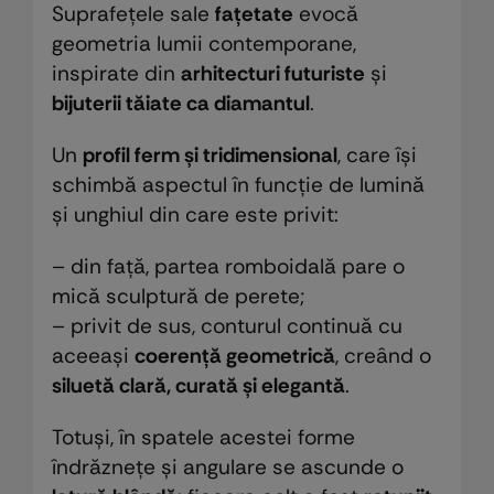
Suprafețele sale
fațetate
evocă
geometria lumii contemporane,
inspirate din
arhitecturi futuriste
și
bijuterii tăiate ca diamantul
.
Un
profil ferm și tridimensional
, care își
schimbă aspectul în funcție de lumină
și unghiul din care este privit:
– din față, partea romboidală pare o
mică sculptură de perete;
– privit de sus, conturul continuă cu
aceeași
coerență geometrică
, creând o
siluetă clară, curată și elegantă
.
Totuși, în spatele acestei forme
îndrăznețe și angulare se ascunde o