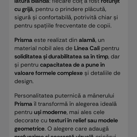
latură blândă
: fiecare colț a fost
rotunjit
cu grijă
, pentru o prindere plăcută,
sigură și confortabilă, potrivită chiar și
pentru spațiile frecventate de copii.
Prisma
este realizat din
alamă
, un
material nobil ales de
Linea Calì
pentru
soliditatea și durabilitatea sa în timp
, dar
și pentru
capacitatea de a pune în
valoare formele complexe
și detaliile de
design.
Personalitatea puternică a mânerului
Prisma
îl transformă în alegerea ideală
pentru
uși moderne
, mai ales cele
decorate cu
texturi în relief sau modele
geometrice
. O alegere care adaugă
profunzime și coerență vizuală
oricărui