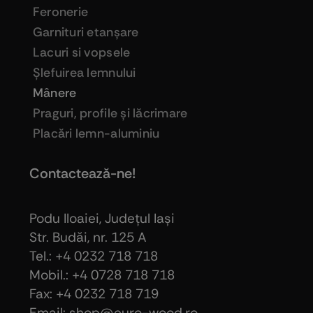
Feronerie
Garnituri etanşare
Lacuri si vopsele
Şlefuirea lemnului
Mânere
Praguri, profile şi lăcrimare
Placări lemn-aluminiu
Contactează-ne!
Podu Iloaiei, Judeţul Iaşi
Str. Budăi, nr. 125 A
Tel.: +4 0232 718 718
Mobil.: +4
0728 718 718
Fax: +4 0232 718 719
Email: shop@euro-wood.ro