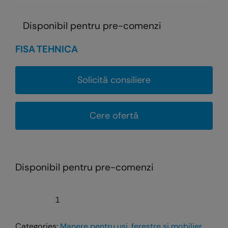
Disponibil pentru pre-comenzi
FISA TEHNICA
Solicită consiliere
Cere ofertă
Disponibil pentru pre-comenzi
Cantitate
Maner
Categories:
Manere pentru usi, ferestre si mobilier