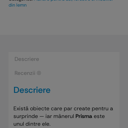
PRISMA
din lemn
pentru
usi
si
ferestre
din
lemn
Descriere
Recenzii (0)
Descriere
Există obiecte care par create pentru a
surprinde — iar mânerul
Prisma
este
unul dintre ele.