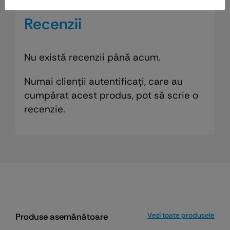
Recenzii
Nu există recenzii până acum.
Numai clienții autentificați, care au
cumpărat acest produs, pot să scrie o
recenzie.
Vezi toate produsele
Produse asemănătoare