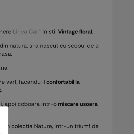
anere
Linea Cali®
in stil
Vintage floral
.
ile din natura, s-a nascut cu scopul de a
masa.
ina.
re varf, facandu-l
confortabil la
t
.
ii, apoi coboara intr-o
miscare usoara
nt in colectia Nature, intr-un triumf de
e