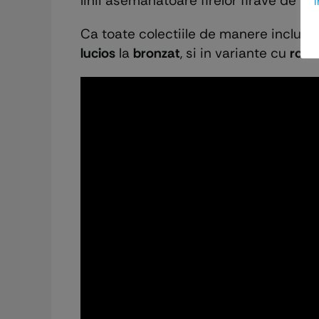
linii asemanatoare firelor firave de ia
i
Ca toate colectiile de manere incluse
lucios
la
bronzat
, si in variante cu
roze