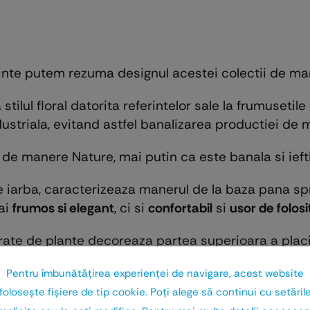
uvinte putem rezuma designul acestei colectii de m
ia stilul floral datorita referintelor sale la frumuset
ustriala, evitand astfel banalizarea productiei de 
de manere Nature, mai putin ca este banala si ieft
de iarba, caracterizeaza manerul de la baza pana sp
ai
frumos si elegant
, ci si
confortabil
si
usor de folosi
pirate de plante decoreaza partea superioara a plac
intr-o
armonie perfecta
.
Pentru îmbunătăţirea experienţei de navigare, acest website
celor mai inalte clase sociale din trecut, este preze
foloseşte fişiere de tip cookie. Poţi alege să continui cu setăril