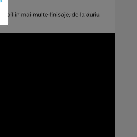
ză
nibil in mai multe finisaje, de la
auriu