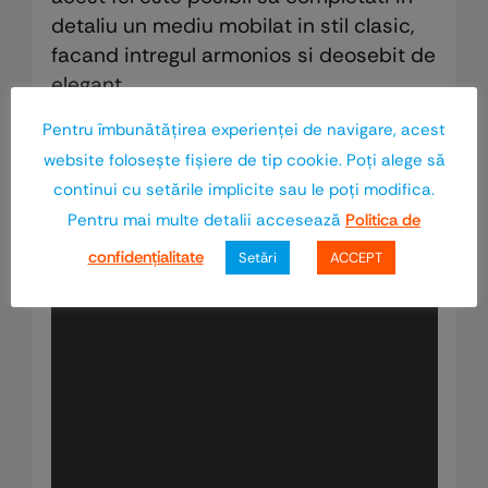
detaliu un mediu mobilat in stil clasic,
facand intregul armonios si deosebit de
elegant.
Pentru îmbunătăţirea experienţei de navigare, acest
Contacteaza-ne, iar orice proiect
website foloseşte fişiere de tip cookie. Poţi alege să
indraznet va deveni realitate. Echipa
continui cu setările implicite sau le poţi modifica.
Euro-Wood
vine cu solutii in
Pentru mai multe detalii accesează
Politica de
intampinarea oricaror exigente.
confidenţialitate
Setări
ACCEPT