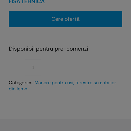
FISA TEHNICA
Cere ofertă
Disponibil pentru pre-comenzi
Cantitate
Maner
Categories:
Manere pentru usi, ferestre si mobilier
Liberty
din lemn
pentru
usi
si
ferestre
din