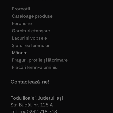
Promoţii
Cataloage produse
Feronerie
Garnituri etanşare
Lacuri si vopsele
Şlefuirea lemnului
Mânere
Praguri, profile şi lăcrimare
Placări lemn-aluminiu
Contactează-ne!
Podu Iloaiei, Judeţul Iaşi
Str. Budăi, nr. 125 A
Tel.: +4 0232 718 718