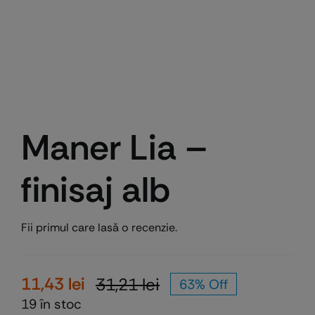
Maner Lia –
finisaj alb
Fii primul care lasă o recenzie.
11,43
lei
31,21
lei
63% Off
Prețul
Prețul
19 în stoc
inițial
curent