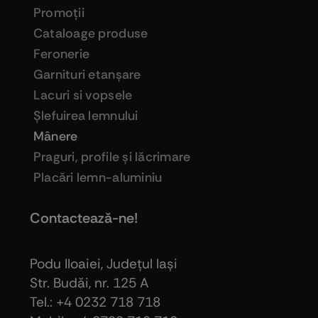
Promoţii
Cataloage produse
Feronerie
Garnituri etanşare
Lacuri si vopsele
Şlefuirea lemnului
Mânere
Praguri, profile şi lăcrimare
Placări lemn-aluminiu
Contactează-ne!
Podu Iloaiei, Judeţul Iaşi
Str. Budăi, nr. 125 A
Tel.: +4 0232 718 718