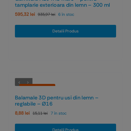
tamplarie exterioara din lemn – 300 ml
595,32
lei
935,97
lei
6 în stoc
Prețul
Prețul
inițial
curent
a
este:
Detalii Produs
fost:
595,32 lei.
935,97 lei.
Economiseşti 41%
Balamale 3D pentru usi din lemn –
reglabile – Ø16
8,88
lei
15,11
lei
7 în stoc
Prețul
Prețul
inițial
curent
a
este:
Detalii Produs