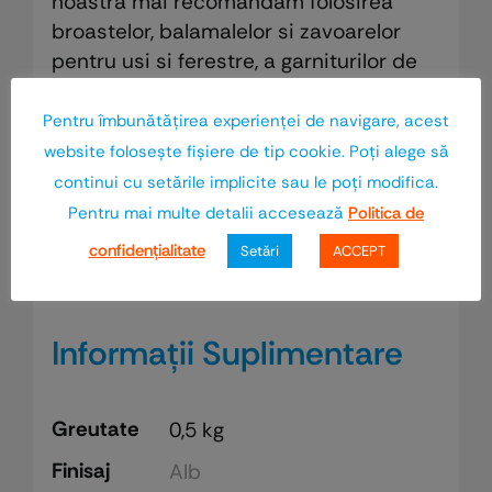
noastra mai recomandam folosirea
broastelor, balamalelor si zavoarelor
pentru usi si ferestre, a garniturilor de
etansare, a lacurilor pe baza de apa sau
a lacurilor poliuretanice.
Pentru îmbunătăţirea experienţei de navigare, acest
website foloseşte fişiere de tip cookie. Poţi alege să
Contacteaza-ne! Specialistii
Euro-
continui cu setările implicite sau le poţi modifica.
Wood
vor gasi cele mai bune solutii
Pentru mai multe detalii accesează
Politica de
pentru concretizarea proiectelor tale
confidenţialitate
Setări
ACCEPT
indraznete.
Informații Suplimentare
Greutate
0,5 kg
Finisaj
Alb