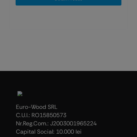
fost:
8,88 lei.
15,11 lei.
Euro-Wood SRL
C.U.I.: RO15850573
Nr.Reg.Com.: J2003001965224
Capital Social: 10.000 lei