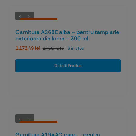
Economiseşti 33%
Garnitura A268E alba – pentru tamplarie
exterioara din lemn – 300 ml
1.172,49
lei
1.758,73
lei
3 în stoc
Prețul
Prețul
inițial
curent
a
este:
Detalii Produs
fost:
1.172,49 lei.
1.758,73 lei.
Economiseşti 36%
Garnitura A194AC maro – pentru