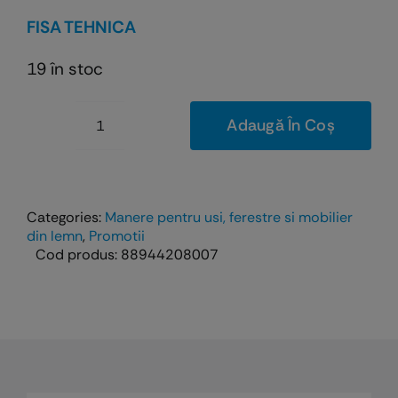
a
este:
FISA TEHNICA
fost:
11,43 lei.
31,21 lei.
19 în stoc
Adaugă În Coș
Cantitate
Maner
Lia
-
Categories:
Manere pentru usi, ferestre si mobilier
finisaj
din lemn
,
Promotii
Cod produs:
88944208007
alb