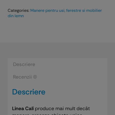
Cantitate
Maner
Categories:
Manere pentru usi, ferestre si mobilier
Daisy
din lemn
pentru
usi
din
lemn
Descriere
Recenzii (0)
Descriere
Linea Cali
produce mai mult decât