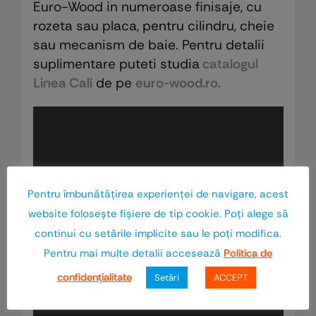
Euro-Wood in numeroase finisaje, cu
rozeta sau placa, pentru cilindru, cheie
sau mecanism de baie. Pentru detalii
suplimentare puteti studia
catalogul
Linea Cali
de pe
euro-wood.ro.
Pentru îmbunătăţirea experienţei de navigare, acest
website foloseşte fişiere de tip cookie. Poţi alege să
continui cu setările implicite sau le poţi modifica.
Pentru mai multe detalii accesează
Politica de
confidenţialitate
Setări
ACCEPT