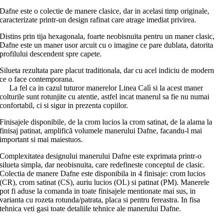
Dafne este o colectie de manere clasice, dar in acelasi timp originale,
caracterizate printr-un design rafinat care atrage imediat privirea.
Distins prin tija hexagonala, foarte neobisnuita pentru un maner clasic,
Dafne este un maner usor arcuit cu o imagine ce pare dublata, datorita
profilului descendent spre capete.
Silueta rezultata pare placut traditionala, dar cu acel indiciu de modern
ce o face contemporana.
La fel ca in cazul tuturor manerelor Linea Calì si la acest maner
colturile sunt rotunjite cu atentie, astfel incat manerul sa fie nu numai
confortabil, ci si sigur in prezenta copiilor.
Finisajele disponibile, de la crom lucios la crom satinat, de la alama la
finisaj patinat, amplifică volumele manerului Dafne, facandu-l mai
important si mai maiestuos.
Complexitatea designului manerului Dafne este exprimata printr-o
silueta simpla, dar neobisnuita, care redefineste conceptul de clasic.
Colectia de manere Dafne este disponibila in 4 finisaje: crom lucios
(CR), crom satinat (CS), auriu lucios (OL) si patinat (PM). Manerele
pot fi aduse la comanda in toate finisajele mentionate mai sus, in
varianta cu rozeta rotunda/patrata, placa si pentru fereastra. In fisa
tehnica veti gasi toate detaliile tehnice ale manerului Dafne.