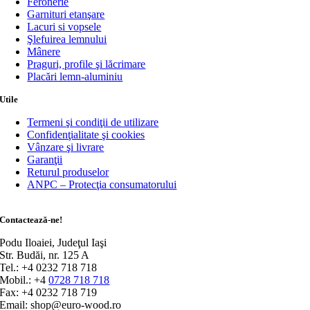
Feronerie
Garnituri etanşare
Lacuri si vopsele
Şlefuirea lemnului
Mânere
Praguri, profile şi lăcrimare
Placări lemn-aluminiu
Utile
Termeni şi condiţii de utilizare
Confidenţialitate şi cookies
Vânzare şi livrare
Garanţii
Returul produselor
ANPC – Protecţia consumatorului
Contactează-ne!
Podu Iloaiei, Judeţul Iaşi
Str. Budăi, nr. 125 A
Tel.: +4 0232 718 718
Mobil.: +4
0728 718 718
Fax: +4 0232 718 719
Email: shop@euro-wood.ro