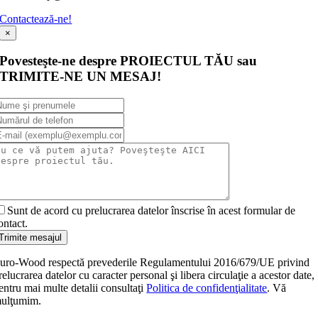
Contactează-ne!
×
Povesteşte-ne despre PROIECTUL TĂU sau
TRIMITE-NE UN MESAJ!
Sunt de acord cu prelucrarea datelor înscrise în acest formular de
ontact.
Trimite mesajul
uro-Wood respectă prevederile Regulamentului 2016/679/UE privind
relucrarea datelor cu caracter personal şi libera circulaţie a acestor date,
entru mai multe detalii consultaţi
Politica de confidenţialitate
. Vă
ulţumim.