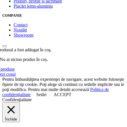
Praguri, profile şi lăcrimare
Placări lemn-aluminiu
COMPANIE
Contact
Noutăţi
Showroom
rodusul a fost adăugat în coş.
Nu ai niciun produs în coș.
produse
ezi coşul
Pentru îmbunătăţirea experienţei de navigare, acest website foloseşte
fişiere de tip cookie. Poţi alege să continui cu setările implicite sau le
poţi modifica. Pentru mai multe detalii accesează
Politica de
confidenţialitate
Setări
ACCEPT
Confidenţialitate
Închide