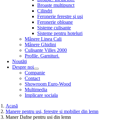
Broaşte multipunct
Cilindri
Feronerie ferestre şi uşi
Feronerie obloane
Sisteme culisante
Sisteme pentru hoteluri
Mânere Linea Cali
Mânere Ghidini
Culisante Villes 2000
Profile. Garnituri.
Noutăţi
Despre noi
Companie
Contact
Showroom Euro-Wood
Multimedia
Implicare sociala
Acasă
Manere pentru usi, ferestre si mobilier din lemn
Maner Dafne pentru usi din lemn