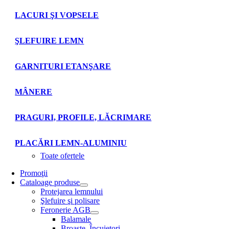
LACURI ŞI VOPSELE
ŞLEFUIRE LEMN
GARNITURI ETANŞARE
MÂNERE
PRAGURI, PROFILE, LĂCRIMARE
PLACĂRI LEMN-ALUMINIU
Toate ofertele
Promoţii
Cataloage produse
Protejarea lemnului
Şlefuire şi polisare
Feronerie AGB
Balamale
Broaşte. Încuietori.