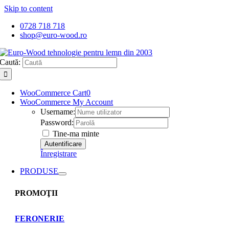
Skip to content
0728 718 718
shop@euro-wood.ro
Caută:
WooCommerce Cart
0
WooCommerce My Account
Username:
Password:
Tine-ma minte
Înregistrare
PRODUSE
PROMOŢII
FERONERIE