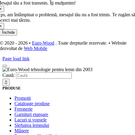
esajul tău a fost transmis. Îţi mulţumim!
×
ps, am întâmpinat o problemă, mesajul tău nu a fost trimis. Te rugăm s
ncerci mai târziu.
×
Închide
© 2020 - 2026 •
Euro-Wood
. Toate drepturile rezervate. • Website
dezvoltat de
Web Mobile
Page load link
Caută:
PRODUSE
Promoţii
Cataloage produse
Feronerie
Garnituri etanşare
Lacuri si vopsele
Şlefuirea lemnului
Mânere