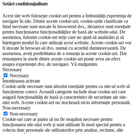
Setări confidenţialitate
Acest site web folosește cookie-uri pentru a îmbunătăți experiența de
navigare în site. Dintre aceste cookie-uri, cookie-urile clasificate ca
fiind necesare sunt stocate în browserul dvs., deoarece sunt esențiale
pentru funcționarea funcționalităților de bază ale website-ului. De
asemenea, folosim cookie-uri terțe care ne ajută să analizăm și să
înțelegem modul în care utilizați acest website. Aceste cookie-uri vor
fi stocate în browser-ul dvs. numai cu acordul dumneavoastră. De
asemenea, aveți posibilitatea de a renunța la aceste cookie-uri. Dar
renunțarea la unele dintre aceste cookie-uri poate avea un efect
asupra experienței dvs. de navigare. Vă mulţumim.
Necessary
Necessary
Întotdeauna activate
Cookie-urile necesare sunt absolut esențiale pentru ca site-ul web să
funcționeze corect. Această categorie include doar cookie-uri care
asigură funcționalități de bază și caracteristici de securitate ale site-
ului web. Aceste cookie-uri nu stochează nicio informație personală.
Non-necessary
Non-necessary
Cookie-uri care ar putea să nu fie neapărat necesare pentru
funcționarea site-ului web și sunt utilizate în mod special pentru a
colecta date personale ale utilizatorilor prin analize, reclame, alte