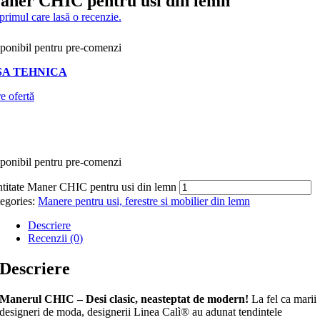
aner CHIC pentru usi din lemn
 primul care lasă o recenzie.
ponibil pentru pre-comenzi
SA TEHNICA
e ofertă
ponibil pentru pre-comenzi
titate Maner CHIC pentru usi din lemn
egories:
Manere pentru usi, ferestre si mobilier din lemn
Descriere
Recenzii (0)
Descriere
Manerul CHIC – Desi clasic, neasteptat de modern!
La fel ca marii
designeri de moda, designerii Linea Calì® au adunat tendintele