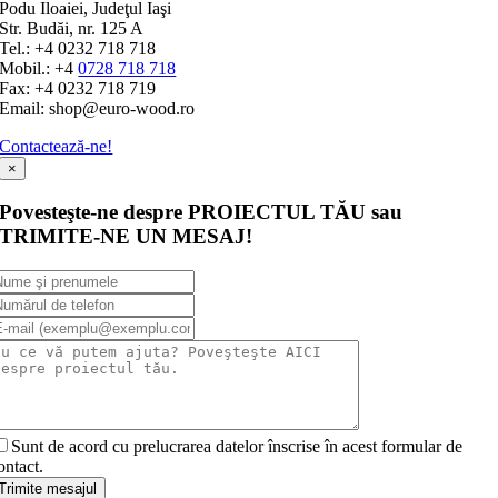
Podu Iloaiei, Judeţul Iaşi
Str. Budăi, nr. 125 A
Tel.: +4 0232 718 718
Mobil.: +4
0728 718 718
Fax: +4 0232 718 719
Email: shop@euro-wood.ro
Contactează-ne!
×
Povesteşte-ne despre PROIECTUL TĂU sau
TRIMITE-NE UN MESAJ!
Sunt de acord cu prelucrarea datelor înscrise în acest formular de
ontact.
Trimite mesajul