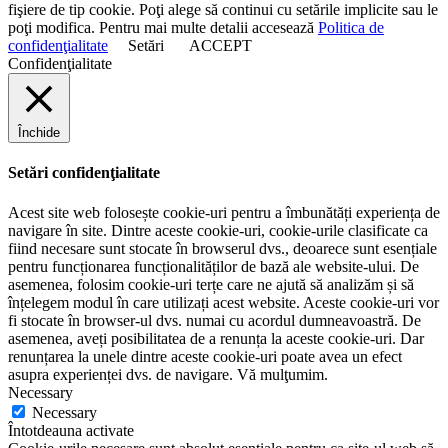
fişiere de tip cookie. Poţi alege să continui cu setările implicite sau le
poţi modifica. Pentru mai multe detalii accesează
Politica de
confidenţialitate
Setări
ACCEPT
Confidenţialitate
Închide
Setări confidenţialitate
Acest site web folosește cookie-uri pentru a îmbunătăți experiența de
navigare în site. Dintre aceste cookie-uri, cookie-urile clasificate ca
fiind necesare sunt stocate în browserul dvs., deoarece sunt esențiale
pentru funcționarea funcționalităților de bază ale website-ului. De
asemenea, folosim cookie-uri terțe care ne ajută să analizăm și să
înțelegem modul în care utilizați acest website. Aceste cookie-uri vor
fi stocate în browser-ul dvs. numai cu acordul dumneavoastră. De
asemenea, aveți posibilitatea de a renunța la aceste cookie-uri. Dar
renunțarea la unele dintre aceste cookie-uri poate avea un efect
asupra experienței dvs. de navigare. Vă mulţumim.
Necessary
Necessary
Întotdeauna activate