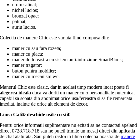
crom satinat;
nichel lucios;
bronzat opac;
patinat;
auriu lucios.
Colectia de manere Chic este variata fiind compusa din:
maner cu sau fara rozeta;
maner cu placa;
maner de fereastra cu sistem anti-intruziune SmartBlock;
maner tragator;
buton pentru mobilier;
maner cu mecanism wc.
Manerul Chic este clasic, dar in acelasi timp modern incat poate fi
alegerea ideala
daca va doriti un maner cu o personalitate puternica,
capabil sa scoata din anonimat orice usa/fereastra si sa fie remarcata
imediat, inainte de orice alt element de decor.
Linea Cali® deschide usile cu stil!
Pentru orice informatii suplimentare nu ezitati sa ne contactati apeland
direct 0728.718.718 sau ne puteti trimite un mesaj direct din aplicatia
de chat alaturata. Sau puteti rasfoi in tihna colectia noastra de
manere