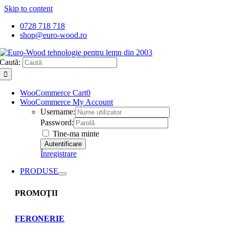
Skip to content
0728 718 718
shop@euro-wood.ro
Caută:
WooCommerce Cart
0
WooCommerce My Account
Username:
Password:
Tine-ma minte
Înregistrare
PRODUSE
PROMOŢII
FERONERIE