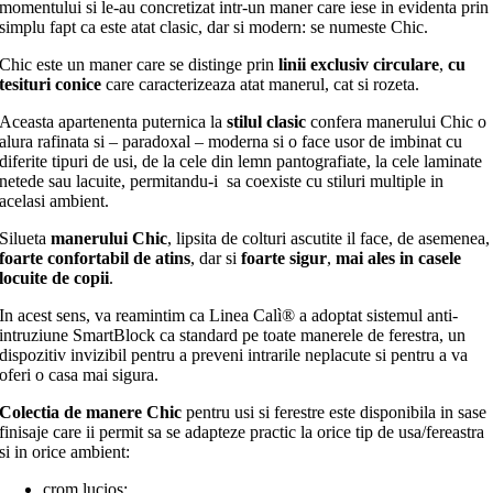
momentului si le-au concretizat intr-un maner care iese in evidenta prin
simplu fapt ca este atat clasic, dar si modern: se numeste Chic.
Chic este un maner care se distinge prin
linii exclusiv circulare
,
cu
tesituri conice
care caracterizeaza atat manerul, cat si rozeta.
Aceasta apartenenta puternica la
stilul clasic
confera manerului Chic o
alura rafinata si – paradoxal – moderna si o face usor de imbinat cu
diferite tipuri de usi, de la cele din lemn pantografiate, la cele laminate
netede sau lacuite, permitandu-i sa coexiste cu stiluri multiple in
acelasi ambient.
Silueta
manerului Chic
, lipsita de colturi ascutite il face, de asemenea,
foarte confortabil de atins
, dar si
foarte sigur
,
mai ales in casele
locuite de copii
.
In acest sens, va reamintim ca Linea Calì® a adoptat sistemul anti-
intruziune SmartBlock ca standard pe toate manerele de ferestra, un
dispozitiv invizibil pentru a preveni intrarile neplacute si pentru a va
oferi o casa mai sigura.
Colectia de manere Chic
pentru usi si ferestre este disponibila in sase
finisaje care ii permit sa se adapteze practic la orice tip de usa/fereastra
si in orice ambient:
crom lucios;