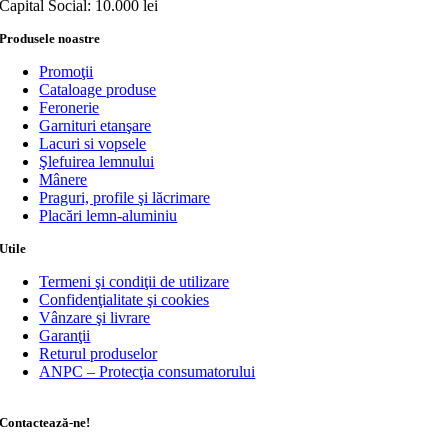
Capital Social: 10.000 lei
Produsele noastre
Promoţii
Cataloage produse
Feronerie
Garnituri etanşare
Lacuri si vopsele
Şlefuirea lemnului
Mânere
Praguri, profile şi lăcrimare
Placări lemn-aluminiu
Utile
Termeni şi condiţii de utilizare
Confidenţialitate şi cookies
Vânzare şi livrare
Garanţii
Returul produselor
ANPC – Protecţia consumatorului
Contactează-ne!