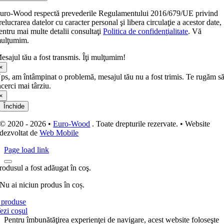
uro-Wood respectă prevederile Regulamentului 2016/679/UE privind
relucrarea datelor cu caracter personal şi libera circulaţie a acestor date,
entru mai multe detalii consultaţi
Politica de confidenţialitate
. Vă
ulţumim.
esajul tău a fost transmis. Îţi mulţumim!
×
ps, am întâmpinat o problemă, mesajul tău nu a fost trimis. Te rugăm s
ncerci mai târziu.
×
Închide
© 2020 - 2026 •
Euro-Wood
. Toate drepturile rezervate. • Website
dezvoltat de
Web Mobile
Page load link
rodusul a fost adăugat în coş.
Nu ai niciun produs în coș.
produse
ezi coşul
Pentru îmbunătăţirea experienţei de navigare, acest website foloseşte