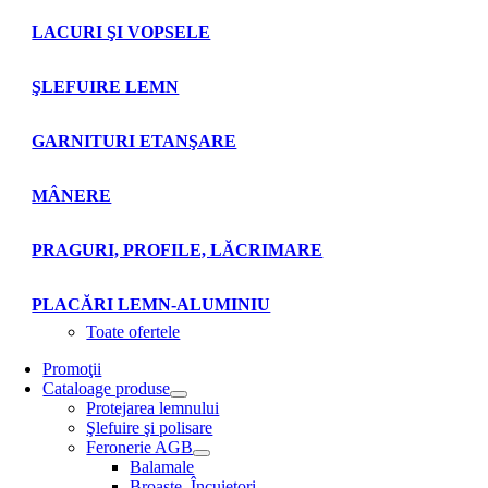
LACURI ŞI VOPSELE
ŞLEFUIRE LEMN
GARNITURI ETANŞARE
MÂNERE
PRAGURI, PROFILE, LĂCRIMARE
PLACĂRI LEMN-ALUMINIU
Toate ofertele
Promoţii
Cataloage produse
Protejarea lemnului
Şlefuire şi polisare
Feronerie AGB
Balamale
Broaşte. Încuietori.