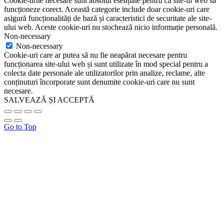
Cookie-urile necesare sunt absolut esențiale pentru ca site-ul web să
funcționeze corect. Această categorie include doar cookie-uri care
asigură funcționalități de bază și caracteristici de securitate ale site-
ului web. Aceste cookie-uri nu stochează nicio informație personală.
Non-necessary
Non-necessary
Cookie-uri care ar putea să nu fie neapărat necesare pentru
funcționarea site-ului web și sunt utilizate în mod special pentru a
colecta date personale ale utilizatorilor prin analize, reclame, alte
conținuturi încorporate sunt denumite cookie-uri care nu sunt
necesare.
SALVEAZĂ ȘI ACCEPTĂ
Go to Top