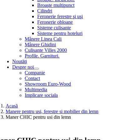
Broaşte multipunct
Cilindri
Feronerie ferestre şi uşi
Feronerie obloane
Sisteme culisante
Sisteme pentru hoteluri
Mânere Linea Cali
Mânere Ghidini
Culisante Villes 2000
Profile. Garnituri.
Noutăţi
Despre noi
Companie
Contact
Showroom Euro-Wood
Multimedia
Implicare sociala
Acasă
Manere pentru usi, ferestre si mobilier din lemn
Maner CHIC pentru usi din lemn