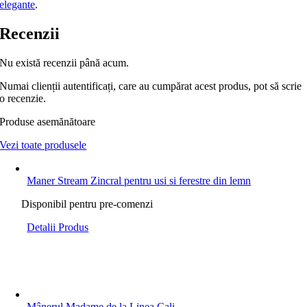
elegante
.
Recenzii
Nu există recenzii până acum.
Numai clienții autentificați, care au cumpărat acest produs, pot să scrie
o recenzie.
Produse asemănătoare
Vezi toate produsele
Maner Stream Zincral pentru usi si ferestre din lemn
Disponibil pentru pre-comenzi
Detalii Produs
Mânerul Madame de la Linea Cali