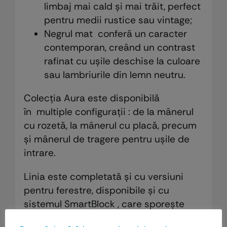
limbaj mai cald și mai trăit, perfect
pentru medii rustice sau vintage;
Negrul mat conferă un caracter
contemporan, creând un contrast
rafinat cu ușile deschise la culoare
sau lambriurile din lemn neutru.
Colecția Aura este disponibilă
în multiple configurații : de la mânerul
cu rozetă, la mânerul cu placă, precum
și mânerul de tragere pentru ușile de
intrare.
Linia este completată și cu versiuni
pentru ferestre, disponibile și cu
sistemul SmartBlock , care sporește
securitatea anti-efracție.