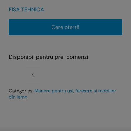
FISA TEHNICA
Cere ofertă
Disponibil pentru pre-comenzi
Cantitate
Maner
Categories:
Manere pentru usi, ferestre si mobilier
AURA
din lemn
pentru
usi
din
lemn