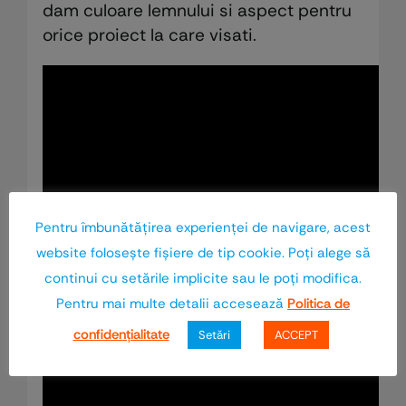
dam culoare lemnului si aspect pentru
orice proiect la care visati.
Pentru îmbunătăţirea experienţei de navigare, acest
website foloseşte fişiere de tip cookie. Poţi alege să
continui cu setările implicite sau le poţi modifica.
Pentru mai multe detalii accesează
Politica de
confidenţialitate
Setări
ACCEPT