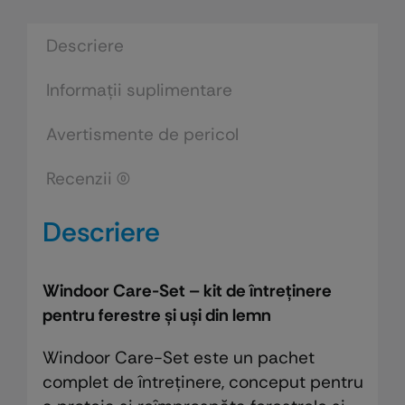
și
uși
Descriere
din
lemn,
Informații suplimentare
aluminiu
si
Avertismente de pericol
PVC
Recenzii (0)
Descriere
Windoor Care-Set – kit de întreținere
pentru ferestre și uși din lemn
Windoor Care-Set este un pachet
complet de întreținere, conceput pentru