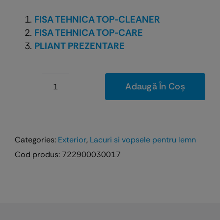
FISA TEHNICA TOP-CLEANER
FISA TEHNICA TOP-CARE
PLIANT PREZENTARE
Adaugă În Coș
Cantitate
Windoor
Care
Set
Categories:
Exterior
,
Lacuri si vopsele pentru lemn
–
Cod produs:
722900030017
kit
de
întreținere
pentru
ferestre