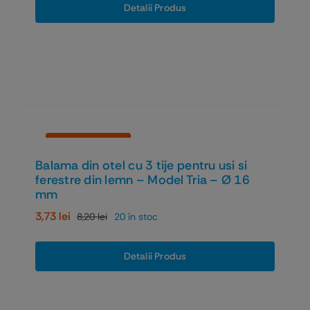
a
este:
Detalii Produs
fost:
8,88 lei.
15,11 lei.
Economiseşti 55%
Balama din otel cu 3 tije pentru usi si
ferestre din lemn – Model Tria – Ø 16
mm
3,73
lei
8,20
lei
20 în stoc
Prețul
Prețul
inițial
curent
a
este:
Detalii Produs
fost:
3,73 lei.
8,20 lei.