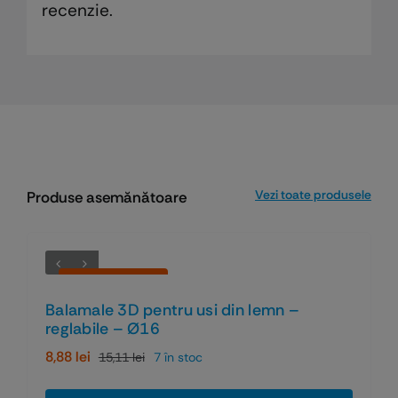
recenzie.
Vezi toate produsele
Produse asemănătoare
Economiseşti 41%
Balamale 3D pentru usi din lemn –
reglabile – Ø16
8,88
lei
15,11
lei
7 în stoc
Prețul
Prețul
inițial
curent