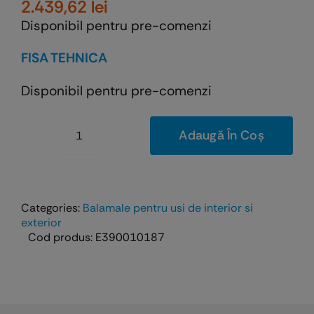
2.439,62
lei
Disponibil pentru pre-comenzi
FISA TEHNICA
Disponibil pentru pre-comenzi
Adaugă În Coș
Cantitate
Kit
balamale
Eclipse
Categories:
Balamale pentru usi de interior si
Self
exterior
Cod produs:
E390010187
-
balamale
pentru
usi