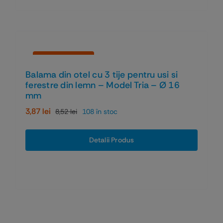
Economiseşti 55%
Balama din otel cu 3 tije pentru usi si
ferestre din lemn – Model Tria – Ø 16
mm
3,87
lei
8,52
lei
108 în stoc
Prețul
Prețul
inițial
curent
a
este:
Detalii Produs
fost:
3,87 lei.
8,52 lei.