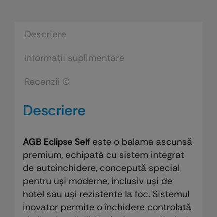
cu
sistem
de
Descriere
autoinchidere
Informații suplimentare
Recenzii (0)
Descriere
AGB Eclipse Self
este o balama ascunsă
premium, echipată cu sistem integrat
de autoînchidere, concepută special
pentru uși moderne, inclusiv uși de
hotel sau uși rezistente la foc. Sistemul
inovator permite o închidere controlată