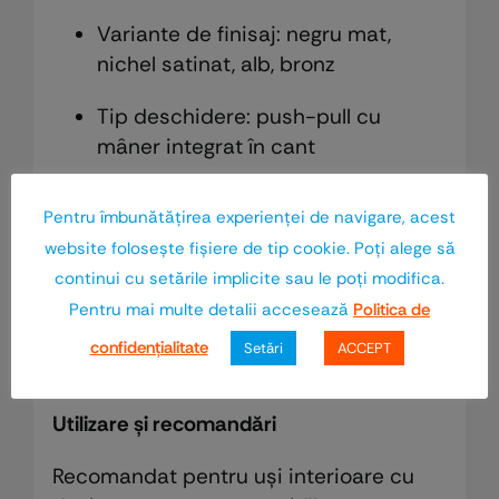
Variante de finisaj: negru mat,
nichel satinat, alb, bronz
Tip deschidere: push-pull cu
mâner integrat în cant
Compatibilitate: uși interioare din
Pentru îmbunătăţirea experienţei de navigare, acest
lemn sau MDF cu toc clasic sau
website foloseşte fişiere de tip cookie. Poţi alege să
ascuns
continui cu setările implicite sau le poţi modifica.
Montaj: simplu și rapid, fără
Pentru mai multe detalii accesează
Politica de
accesorii suplimentare – kit
confidenţialitate
Setări
ACCEPT
complet furnizat de AGB
Utilizare și recomandări
Recomandat pentru uși interioare cu