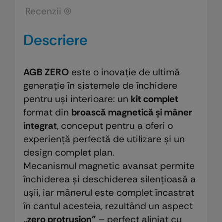
Recenzii (0)
minimalist
complet
Descriere
aliniat
cu
ușa
AGB ZERO
este o inovație de ultimă
generație în sistemele de închidere
pentru uși interioare: un
kit complet
format din
broască magnetică și mâner
integrat
, conceput pentru a oferi o
experiență perfectă de utilizare și un
design complet plan.
Mecanismul magnetic avansat permite
închiderea și deschiderea silențioasă a
ușii, iar mânerul este complet încastrat
în cantul acesteia, rezultând un aspect
„zero protrusion”
– perfect aliniat cu