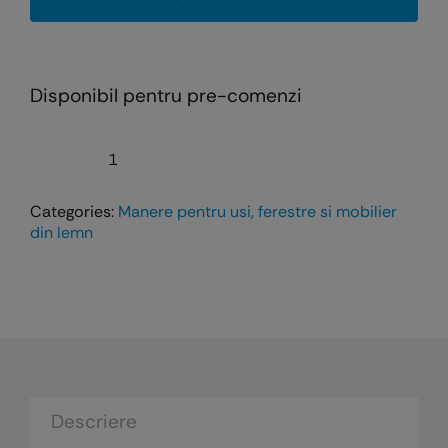
Disponibil pentru pre-comenzi
Cantitate
Kit
Categories:
Manere pentru usi, ferestre si mobilier
AGB
din lemn
ZERO
–
broască
magnetică
cu
mâner
integrat,
Descriere
design