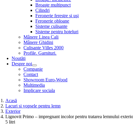
Broaşte multipunct
Cilindri
Feronerie ferestre şi uşi
Feronerie obloane
Sisteme culisante
Sisteme pentru hoteluri
Mânere Linea Cali
Mânere Ghidini
Culisante Villes 2000
Profile. Garnituri.
Noutăţi
Despre noi
Companie
Contact
Showroom Euro-Wood
Multimedia
Implicare sociala
Acasă
Lacuri si vopsele pentru lemn
Exterior
Lignovit Primo – impregnant incolor pentru tratarea lemnului exterio
5 litri