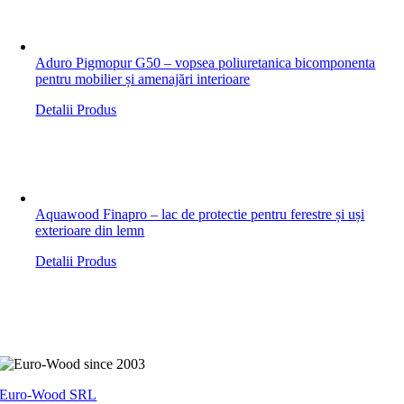
Aduro Pigmopur G50 – vopsea poliuretanica bicomponenta
pentru mobilier și amenajări interioare
Detalii Produs
Aquawood Finapro – lac de protectie pentru ferestre și uși
exterioare din lemn
Detalii Produs
Euro-Wood SRL