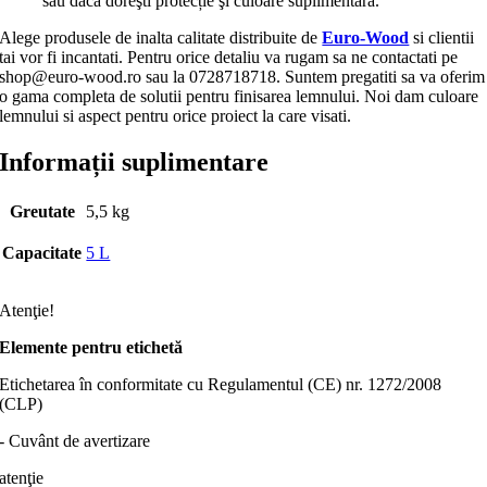
sau dacă doreşti protecție şi culoare suplimentară.
Alege produsele de inalta calitate distribuite de
Euro-Wood
si clientii
tai vor fi incantati. Pentru orice detaliu va rugam sa ne contactati pe
shop@euro-wood.ro sau la 0728718718. Suntem pregatiti sa va oferim
o gama completa de solutii pentru finisarea lemnului. Noi dam culoare
lemnului si aspect pentru orice proiect la care visati.
Informații suplimentare
Greutate
5,5 kg
Capacitate
5 L
Atenţie!
Elemente pentru etichetă
Etichetarea în conformitate cu Regulamentul (CE) nr. 1272/2008
(CLP)
- Cuvânt de avertizare
atenţie