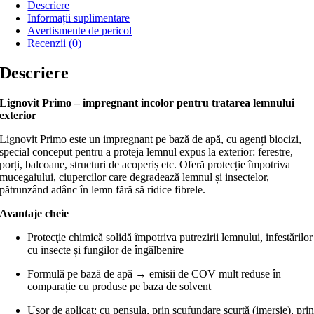
Descriere
Informații suplimentare
Avertismente de pericol
Recenzii (0)
Descriere
Lignovit Primo – impregnant incolor pentru tratarea lemnului
exterior
Lignovit Primo este un impregnant pe bază de apă, cu agenți biocizi,
special conceput pentru a proteja lemnul expus la exterior: ferestre,
porți, balcoane, structuri de acoperiș etc. Oferă protecție împotriva
mucegaiului, ciupercilor care degradează lemnul și insectelor,
pătrunzând adânc în lemn fără să ridice fibrele.
Avantaje cheie
Protecţie chimică solidă împotriva putrezirii lemnului, infestărilor
cu insecte și fungilor de îngălbenire
Formulă pe bază de apă → emisii de COV mult reduse în
comparație cu produse pe baza de solvent
Uşor de aplicat: cu pensula, prin scufundare scurtă (imersie), pri