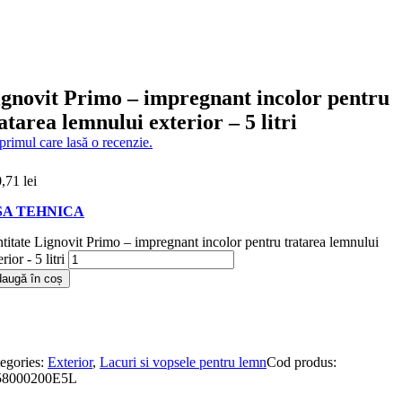
gnovit Primo – impregnant incolor pentru
atarea lemnului exterior – 5 litri
 primul care lasă o recenzie.
0,71
lei
SA TEHNICA
titate Lignovit Primo – impregnant incolor pentru tratarea lemnului
rior - 5 litri
augă în coș
egories:
Exterior
,
Lacuri si vopsele pentru lemn
Cod produs:
58000200E5L