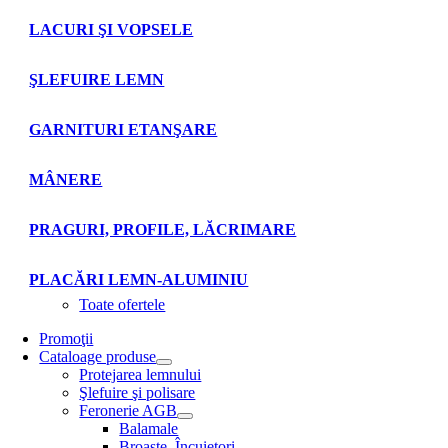
LACURI ŞI VOPSELE
ŞLEFUIRE LEMN
GARNITURI ETANŞARE
MÂNERE
PRAGURI, PROFILE, LĂCRIMARE
PLACĂRI LEMN-ALUMINIU
Toate ofertele
Promoţii
Cataloage produse
Protejarea lemnului
Şlefuire şi polisare
Feronerie AGB
Balamale
Broaşte. Încuietori.