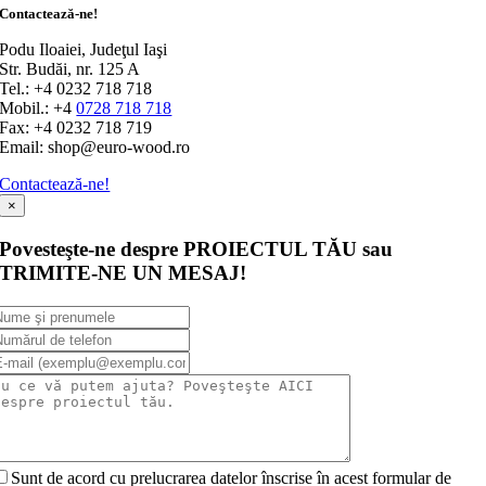
Contactează-ne!
Podu Iloaiei, Judeţul Iaşi
Str. Budăi, nr. 125 A
Tel.: +4 0232 718 718
Mobil.: +4
0728 718 718
Fax: +4 0232 718 719
Email: shop@euro-wood.ro
Contactează-ne!
×
Povesteşte-ne despre PROIECTUL TĂU sau
TRIMITE-NE UN MESAJ!
Sunt de acord cu prelucrarea datelor înscrise în acest formular de