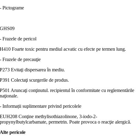
- Pictograme
GHS09
- Frazele de pericol
H410 Foarte toxic pentru mediul acvatic cu efecte pe termen lung.
- Frazele de precauţie
P273 Evitaţi dispersarea în mediu.
P391 Colectaţi scurgerile de produs.
P501 Aruncaţi conţinutul. recipientul în conformitate cu reglementările
naţionale.
- Informații suplimentare privind pericolele
EUH208 Conţine methylisothiazolinone, 3-iodo-2-
propynylbutylcarbamate, permetrin. Poate provoca o reacţie alergică.
Alte pericole