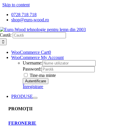
Skip to content
0728 718 718
shop@euro-wood.ro
Caută:
WooCommerce Cart
0
WooCommerce My Account
Username:
Password:
Tine-ma minte
Înregistrare
PRODUSE
PROMOŢII
FERONERIE