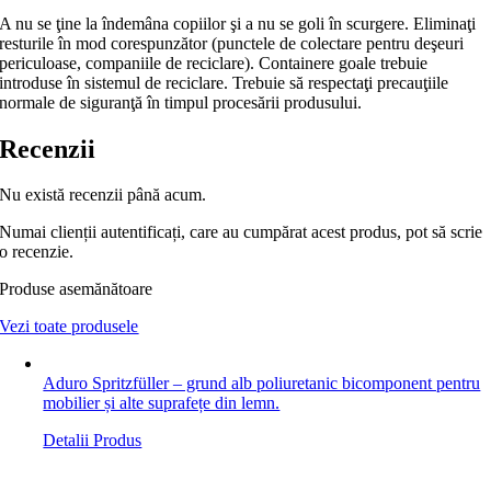
A nu se ţine la îndemâna copiilor şi a nu se goli în scurgere. Eliminaţi
resturile în mod corespunzător (punctele de colectare pentru deşeuri
periculoase, companiile de reciclare). Containere goale trebuie
introduse în sistemul de reciclare. Trebuie să respectaţi precauţiile
normale de siguranţă în timpul procesării produsului.
Recenzii
Nu există recenzii până acum.
Numai clienții autentificați, care au cumpărat acest produs, pot să scrie
o recenzie.
Produse asemănătoare
Vezi toate produsele
Aduro Spritzfüller – grund alb poliuretanic bicomponent pentru
mobilier și alte suprafețe din lemn.
Detalii Produs