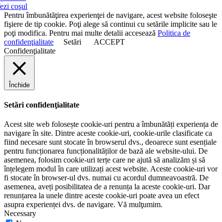
ezi coşul
Pentru îmbunătăţirea experienţei de navigare, acest website foloseşte
fişiere de tip cookie. Poţi alege să continui cu setările implicite sau le
poţi modifica. Pentru mai multe detalii accesează
Politica de
confidenţialitate
Setări
ACCEPT
Confidenţialitate
Închide
Setări confidenţialitate
Acest site web folosește cookie-uri pentru a îmbunătăți experiența de
navigare în site. Dintre aceste cookie-uri, cookie-urile clasificate ca
fiind necesare sunt stocate în browserul dvs., deoarece sunt esențiale
pentru funcționarea funcționalităților de bază ale website-ului. De
asemenea, folosim cookie-uri terțe care ne ajută să analizăm și să
înțelegem modul în care utilizați acest website. Aceste cookie-uri vor
fi stocate în browser-ul dvs. numai cu acordul dumneavoastră. De
asemenea, aveți posibilitatea de a renunța la aceste cookie-uri. Dar
renunțarea la unele dintre aceste cookie-uri poate avea un efect
asupra experienței dvs. de navigare. Vă mulţumim.
Necessary