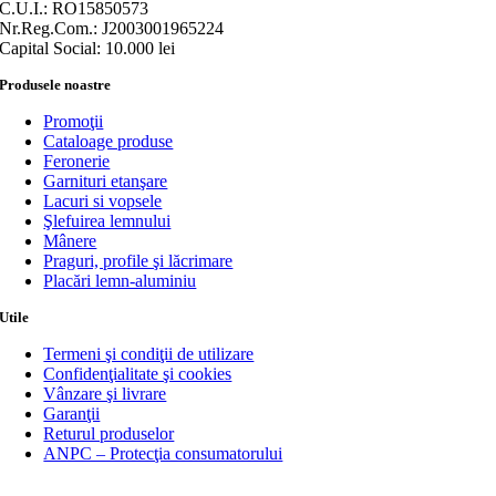
C.U.I.: RO15850573
Nr.Reg.Com.: J2003001965224
Capital Social: 10.000 lei
Produsele noastre
Promoţii
Cataloage produse
Feronerie
Garnituri etanşare
Lacuri si vopsele
Şlefuirea lemnului
Mânere
Praguri, profile şi lăcrimare
Placări lemn-aluminiu
Utile
Termeni şi condiţii de utilizare
Confidenţialitate şi cookies
Vânzare şi livrare
Garanţii
Returul produselor
ANPC – Protecţia consumatorului