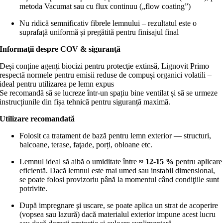
metoda Vacumat sau cu flux continuu („flow coating”)
Nu ridică semnificativ fibrele lemnului – rezultatul este o
suprafață uniformă și pregătită pentru finisajul final
Informaţii despre COV & siguranţă
Deși conține agenți biocizi pentru protecţie extinsă, Lignovit Primo
respectă normele pentru emisii reduse de compuși organici volatili –
ideal pentru utilizarea pe lemn expus
Se recomandă să se lucreze într-un spațiu bine ventilat și să se urmeze
instrucțiunile din fișa tehnică pentru siguranță maximă.
Utilizare recomandată
Folosit ca tratament de bază pentru lemn exterior — structuri,
balcoane, terase, faţade, porți, obloane etc.
Lemnul ideal să aibă o umiditate între
≈ 12-15 %
pentru aplicare
eficientă. Dacă lemnul este mai umed sau instabil dimensional,
se poate folosi provizoriu până la momentul când condiţiile sunt
potrivite.
După impregnare şi uscare, se poate aplica un strat de acoperire
(vopsea sau lazură) dacă materialul exterior impune acest lucru