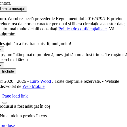
ontact.
Trimite mesajul
uro-Wood respectă prevederile Regulamentului 2016/679/UE privind
relucrarea datelor cu caracter personal şi libera circulaţie a acestor date,
entru mai multe detalii consultaţi
Politica de confidenţialitate
. Vă
ulţumim.
esajul tău a fost transmis. Îţi mulţumim!
×
ps, am întâmpinat o problemă, mesajul tău nu a fost trimis. Te rugăm s
ncerci mai târziu.
×
Închide
© 2020 - 2026 •
Euro-Wood
. Toate drepturile rezervate. • Website
dezvoltat de
Web Mobile
Page load link
rodusul a fost adăugat în coş.
Nu ai niciun produs în coș.
produse