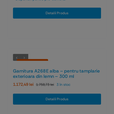
Detalii Produs
Economiseşti 33%
Garnitura A268E alba – pentru tamplarie
exterioara din lemn – 300 ml
1.172,49
lei
1.758,73
lei
3 în stoc
Prețul
Prețul
inițial
curent
a
este:
Detalii Produs
fost:
1.172,49 lei.
1.758,73 lei.