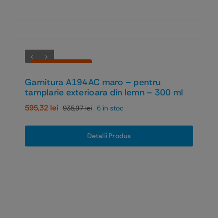
Economiseşti 36%
Garnitura A194AC maro – pentru
tamplarie exterioara din lemn – 300 ml
595,32
lei
935,97
lei
6 în stoc
Prețul
Prețul
inițial
curent
a
este:
Detalii Produs
fost:
595,32 lei.
935,97 lei.