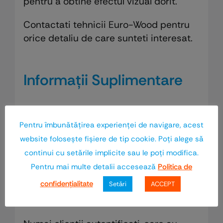
pentru a obtine efectul vizual dorit.
Contactati tehnicii Euro-Wood pentru
orice detaliu de care sunteti interesat.
Informații Suplimentare
Greutate
5 kg
Pentru îmbunătăţirea experienţei de navigare, acest
Finisaj
Negru
website foloseşte fişiere de tip cookie. Poţi alege să
continui cu setările implicite sau le poţi modifica.
Recenzii
Pentru mai multe detalii accesează
Politica de
confidenţialitate
Setări
ACCEPT
Nu există recenzii până acum.