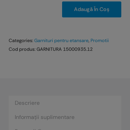
375,79 lei.
Adaugă În Coș
Cantitate
Garnitura
935.12
neagra
Categories:
Garnituri pentru etansare
,
Promotii
-
Cod produs:
GARNITURA 15000935.12
pentru
usi
culisante
exterioare
din
lemn
-
Descriere
100
ml
Informații suplimentare