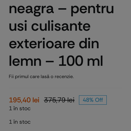
neagra – pentru
usi culisante
exterioare din
lemn – 100 ml
Fii primul care lasă o recenzie.
195,40
lei
375,79
lei
48% Off
Prețul
Prețul
1 în stoc
inițial
curent
a
este:
1 în stoc
fost:
195,40 lei.