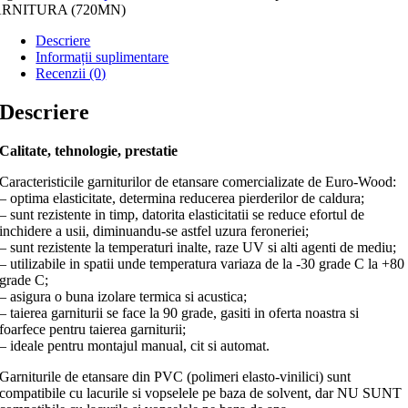
RNITURA (720MN)
Descriere
Informații suplimentare
Recenzii (0)
Descriere
Calitate, tehnologie, prestatie
Caracteristicile garniturilor de etansare comercializate de Euro-Wood:
– optima elasticitate, determina reducerea pierderilor de caldura;
– sunt rezistente in timp, datorita elasticitatii se reduce efortul de
inchidere a usii, diminuandu-se astfel uzura feroneriei;
– sunt rezistente la temperaturi inalte, raze UV si alti agenti de mediu;
– utilizabile in spatii unde temperatura variaza de la -30 grade C la +80
grade C;
– asigura o buna izolare termica si acustica;
– taierea garniturii se face la 90 grade, gasiti in oferta noastra si
foarfece pentru taierea garniturii;
– ideale pentru montajul manual, cit si automat.
Garniturile de etansare din PVC (polimeri elasto-vinilici) sunt
compatibile cu lacurile si vopselele pe baza de solvent, dar NU SUNT