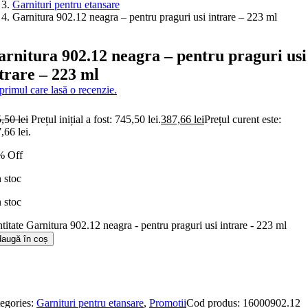
Garnituri pentru etansare
Garnitura 902.12 neagra – pentru praguri usi intrare – 223 ml
rnitura 902.12 neagra – pentru praguri usi
trare – 223 ml
 primul care lasă o recenzie.
5,50
lei
Prețul inițial a fost: 745,50 lei.
387,66
lei
Prețul curent este:
,66 lei.
% Off
n stoc
n stoc
titate Garnitura 902.12 neagra - pentru praguri usi intrare - 223 ml
augă în coș
egories:
Garnituri pentru etansare
,
Promotii
Cod produs:
16000902.12