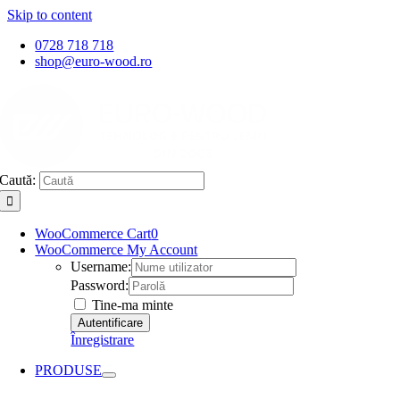
Skip to content
0728 718 718
shop@euro-wood.ro
Caută:
WooCommerce Cart
0
WooCommerce My Account
Username:
Password:
Tine-ma minte
Înregistrare
PRODUSE