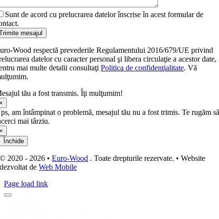
Sunt de acord cu prelucrarea datelor înscrise în acest formular de
ontact.
Trimite mesajul
uro-Wood respectă prevederile Regulamentului 2016/679/UE privind
relucrarea datelor cu caracter personal şi libera circulaţie a acestor date,
entru mai multe detalii consultaţi
Politica de confidenţialitate
. Vă
ulţumim.
esajul tău a fost transmis. Îţi mulţumim!
×
ps, am întâmpinat o problemă, mesajul tău nu a fost trimis. Te rugăm s
ncerci mai târziu.
×
Închide
© 2020 - 2026 •
Euro-Wood
. Toate drepturile rezervate. • Website
dezvoltat de
Web Mobile
Page load link