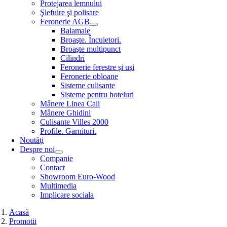
Protejarea lemnului
Şlefuire şi polisare
Feronerie AGB
Balamale
Broaşte. Încuietori.
Broaşte multipunct
Cilindri
Feronerie ferestre şi uşi
Feronerie obloane
Sisteme culisante
Sisteme pentru hoteluri
Mânere Linea Cali
Mânere Ghidini
Culisante Villes 2000
Profile. Garnituri.
Noutăţi
Despre noi
Companie
Contact
Showroom Euro-Wood
Multimedia
Implicare sociala
Acasă
Promotii