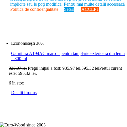
implicite sau le poţi modifica. Pentru mai multe detalii accesează
3 în stoc
Politica de confidenţialitate
Setări
ACCEPT
Detalii Produs
Economiseşti 36%
Garnitura A194AC maro – pentru tamplarie exterioara din lemn
– 300 ml
935,97
lei
Prețul inițial a fost: 935,97 lei.
595,32
lei
Prețul curent
este: 595,32 lei.
6 în stoc
Detalii Produs