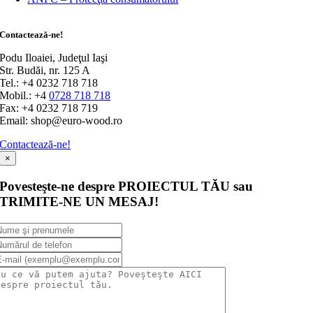
Contactează-ne!
Podu Iloaiei, Judeţul Iaşi
Str. Budăi, nr. 125 A
Tel.: +4 0232 718 718
Mobil.: +4
0728 718 718
Fax: +4 0232 718 719
Email: shop@euro-wood.ro
Contactează-ne!
×
Povesteşte-ne despre PROIECTUL TĂU sau
TRIMITE-NE UN MESAJ!