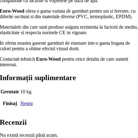
compatibile cu lacurile si vopselele pe baza de apa.
Euro-Wood
ofera o gama variata de garnituri pentru usi si ferestre, cu
diferite sectiuni si din materiale diverse (PVC, termoplastic, EPDM).
Materialele din care sunt produse asigura rezistenta la factorii de mediu
elasticitate si respecta normele CE in vigoare.
In oferta noastra gaseste garnituri de etansare intr-o gama bogata de
culori pentru a obtine efectul vizual dorit.
Contactati tehnicii
Euro-Wood
pentru orice detaliu de care sunteti
interesat.
Informații suplimentare
Greutate
10 kg
Finisaj
Negru
Recenzii
Nu există recenzii până acum.