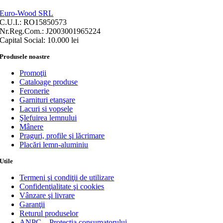
Euro-Wood SRL
C.U.I.: RO15850573
Nr.Reg.Com.: J2003001965224
Capital Social: 10.000 lei
Produsele noastre
Promoţii
Cataloage produse
Feronerie
Garnituri etanşare
Lacuri si vopsele
Şlefuirea lemnului
Mânere
Praguri, profile şi lăcrimare
Placări lemn-aluminiu
Utile
Termeni şi condiţii de utilizare
Confidenţialitate şi cookies
Vânzare şi livrare
Garanţii
Returul produselor
ANPC – Protecţia consumatorului