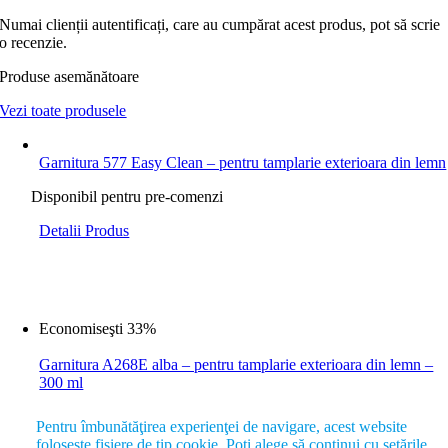
Numai clienții autentificați, care au cumpărat acest produs, pot să scrie
o recenzie.
Produse asemănătoare
Vezi toate produsele
Garnitura 577 Easy Clean – pentru tamplarie exterioara din lemn
Disponibil pentru pre-comenzi
Detalii Produs
Economiseşti 33%
Garnitura A268E alba – pentru tamplarie exterioara din lemn –
300 ml
1.758,73
lei
Prețul inițial a fost: 1.758,73 lei.
1.172,49
lei
Prețul
Pentru îmbunătăţirea experienţei de navigare, acest website
curent este: 1.172,49 lei.
foloseşte fişiere de tip cookie. Poţi alege să continui cu setările