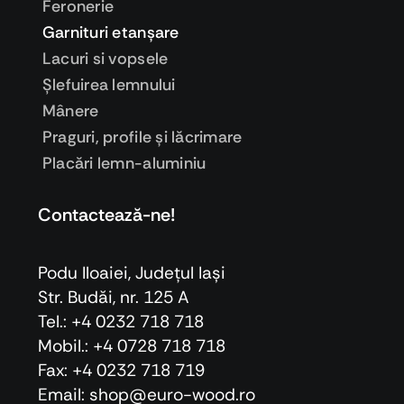
Feronerie
Garnituri etanşare
Lacuri si vopsele
Şlefuirea lemnului
Mânere
Praguri, profile şi lăcrimare
Placări lemn-aluminiu
Contactează-ne!
Podu Iloaiei, Judeţul Iaşi
Str. Budăi, nr. 125 A
Tel.: +4 0232 718 718
Mobil.: +4
0728 718 718
Fax: +4 0232 718 719
Email: shop@euro-wood.ro