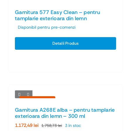
Garnitura 577 Easy Clean – pentru
tamplarie exterioara din lemn
Disponibil pentru pre-comenzi
Detalii Produs
Economiseşti 33%
Garnitura A268E alba – pentru tamplarie
exterioara din lemn – 300 ml
1.172,49
lei
1.758,73
lei
3 în stoc
Prețul
Prețul