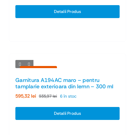
inițial
curent
a
este:
Detalii Produs
fost:
1.172,49 lei.
1.758,73 lei.
Economiseşti 36%
Garnitura A194AC maro – pentru
tamplarie exterioara din lemn – 300 ml
595,32
lei
935,97
lei
6 în stoc
Prețul
Prețul
inițial
curent
a
este:
Detalii Produs
fost:
595,32 lei.
935,97 lei.