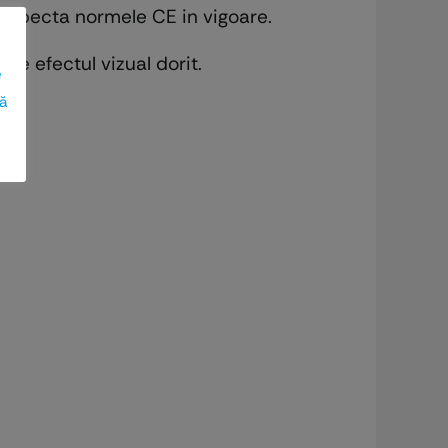
 respecta normele CE in vigoare.
ne efectul vizual dorit.
e
ză