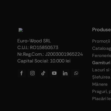
Produse
Euro-Wood SRL
Promoţii
C.U.I.: RO15850573
Cataloa
Nr.Reg.Com.: J2003001965224
Feroneri
Capital Social: 10.000 lei
Garnituri
Lacuri si
Şlefuirea
Mânere
Praguri, 
Placări 