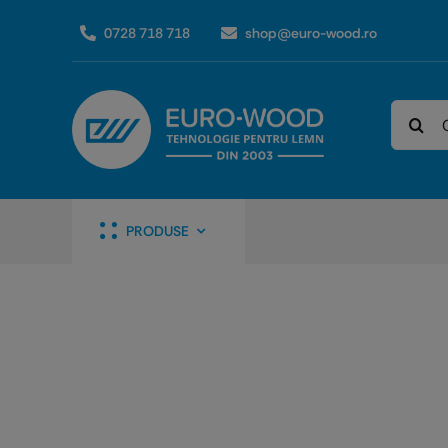
Skip
0728 718 718
shop@euro-wood.ro
to
content
Caută
PRODUSE