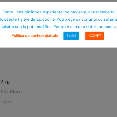
ura rezistenta la factorii de mediu, elasticitate si
Pentru îmbunătăţirea experienţei de navigare, acest website
 etansare intr-o gama bogata de culori pentru a obti
foloseşte fişiere de tip cookie. Poţi alege să continui cu setăril
mplicite sau le poţi modifica. Pentru mai multe detalii accesea
orice detaliu de care sunteti interesat.
Politica de confidenţialitate
Setări
ACCEPT
2 kg
Alb
,
Maro
15 m