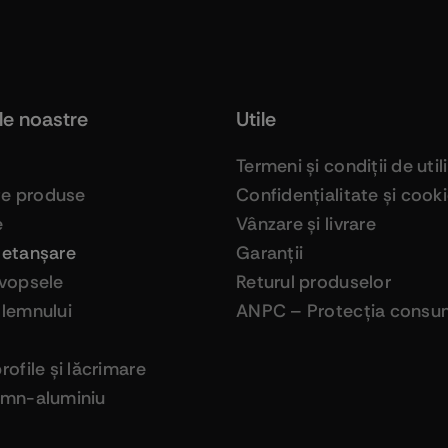
le noastre
Utile
Termeni şi condiţii de util
ge produse
Confidenţialitate şi cook
e
Vânzare şi livrare
 etanşare
Garanţii
 vopsele
Returul produselor
 lemnului
ANPC – Protecţia consum
profile şi lăcrimare
lemn-aluminiu