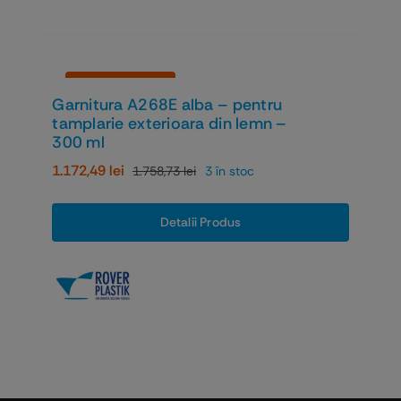
Economiseşti 33%
Garnitura A268E alba – pentru
tamplarie exterioara din lemn –
300 ml
1.172,49
lei
1.758,73
lei
3 în stoc
Prețul
Prețul
inițial
curent
a
este:
Detalii Produs
fost:
1.172,49 lei.
1.758,73 lei.