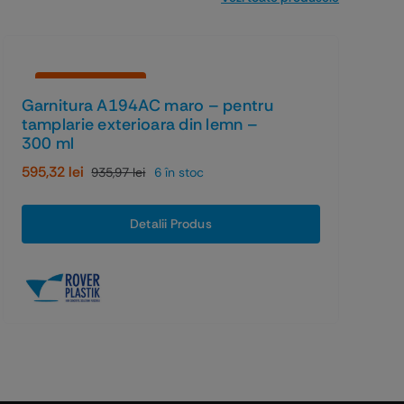
Economiseşti 36%
Garnitura A194AC maro – pentru
tamplarie exterioara din lemn –
300 ml
595,32
lei
935,97
lei
6 în stoc
Prețul
Prețul
inițial
curent
a
este:
Detalii Produs
fost:
595,32 lei.
935,97 lei.