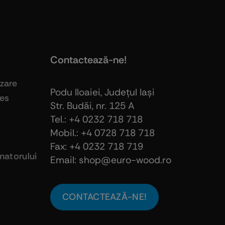
Contactează-ne!
izare
Podu Iloaiei, Judeţul Iaşi
ies
Str. Budăi, nr. 125 A
Tel.: +4 0232 718 718
Mobil.: +4
0728 718 718
Fax: +4 0232 718 719
atorului
Email: shop@euro-wood.ro
CONTACTEAZĂ-NE!