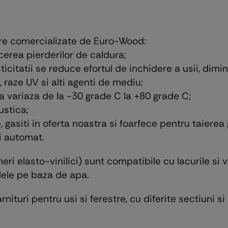
sare comercializate de Euro-Wood:
cerea pierderilor de caldura;
sticitatii se reduce efortul de inchidere a usii, dim
, raze UV si alti agenti de mediu;
ra variaza de la -30 grade C la +80 grade C;
ustica;
, gasiti in oferta noastra si foarfece pentru taierea g
i automat.
eri elasto-vinilici) sunt compatibile cu lacurile si
lele pe baza de apa.
ituri pentru usi si ferestre, cu diferite sectiuni s