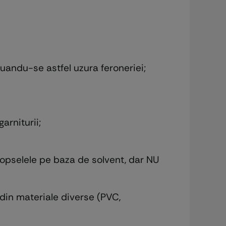
inuandu-se astfel uzura feroneriei;
arniturii;
 vopselele pe baza de solvent, dar NU
i din materiale diverse (PVC,