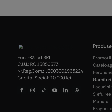
Produse
Euro-Wood SRL
Promoţii
C.U.I.: RO15850573
Cataloa
Nr.Reg.Com.: J2003001965224
Feroneri
Capital Social: 10.000 lei
Garnituri
Lacuri si
Şlefuirea
Mânere
Praguri, 