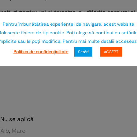
ituri pentru usi si ferestre, cu diferite sectiuni s
are sunt produse asigura rezistenta la factorii de 
Pentru îmbunătăţirea experienţei de navigare, acest website
foloseşte fişiere de tip cookie. Poţi alege să continui cu setăril
mplicite sau le poţi modifica. Pentru mai multe detalii accesea
 etansare intr-o gama bogata de culori pentru a obti
Politica de confidenţialitate
Setări
ACCEPT
orice detaliu de care sunteti interesat.
Nu se aplică
Alb
,
Maro