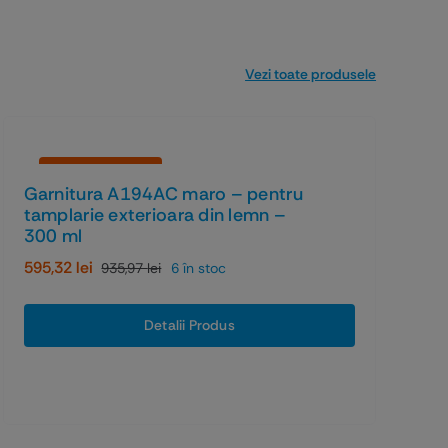
Vezi toate produsele
Economiseşti 36%
Garnitura A194AC maro – pentru
tamplarie exterioara din lemn –
300 ml
595,32
lei
935,97
lei
6 în stoc
Prețul
Prețul
inițial
curent
a
este:
Detalii Produs
fost:
595,32 lei.
935,97 lei.