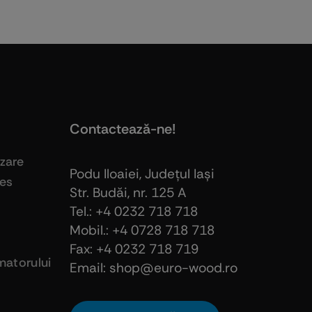
Contactează-ne!
izare
Podu Iloaiei, Judeţul Iaşi
ies
Str. Budăi, nr. 125 A
Tel.: +4 0232 718 718
Mobil.: +4
0728 718 718
Fax: +4 0232 718 719
atorului
Email: shop@euro-wood.ro