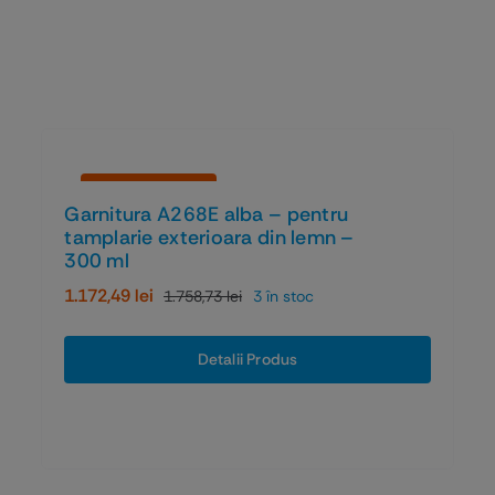
Economiseşti 33%
Garnitura A268E alba – pentru
tamplarie exterioara din lemn –
300 ml
1.172,49
lei
1.758,73
lei
3 în stoc
Prețul
Prețul
inițial
curent
a
este:
Detalii Produs
fost:
1.172,49 lei.
1.758,73 lei.