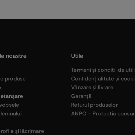
le noastre
Utile
Termeni şi condiţii de util
ge produse
Confidenţialitate şi cook
e
Vânzare şi livrare
 etanşare
Garanţii
 vopsele
Returul produselor
 lemnului
ANPC – Protecţia consum
profile şi lăcrimare