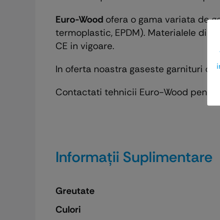
Euro-Wood
ofera o gama variata de garn
termoplastic, EPDM). Materialele din c
CE in vigoare.
i
In oferta noastra gaseste garnituri de
Contactati tehnicii Euro-Wood pentru 
Informații Suplimentare
Greutate
Culori