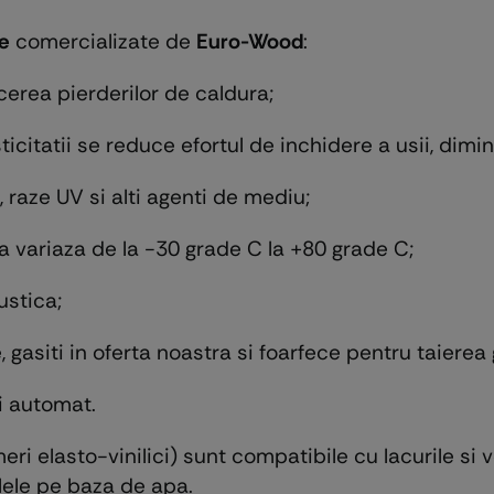
re
comercializate de
Euro-Wood
:
cerea pierderilor de caldura;
sticitatii se reduce efortul de inchidere a usii, dim
, raze UV si alti agenti de mediu;
ra variaza de la -30 grade C la +80 grade C;
ustica;
, gasiti in oferta noastra si foarfece pentru taierea g
i automat.
eri elasto-vinilici) sunt compatibile cu lacurile si
lele pe baza de apa.