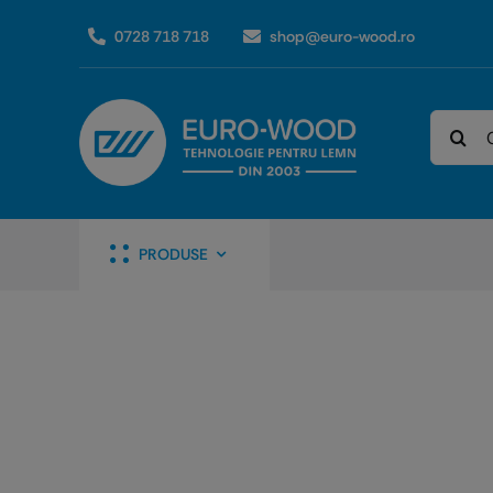
Skip
0728 718 718
shop@euro-wood.ro
to
content
Caută
PRODUSE