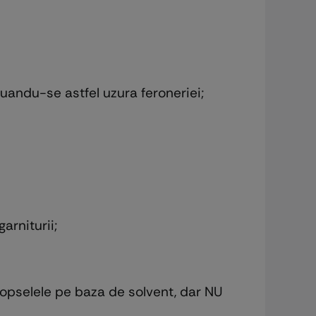
inuandu-se astfel uzura feroneriei;
arniturii;
 vopselele pe baza de solvent, dar NU