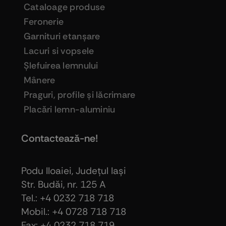
Cataloage produse
Feronerie
Garnituri etanşare
Lacuri si vopsele
Şlefuirea lemnului
Mânere
Praguri, profile şi lăcrimare
Placări lemn-aluminiu
Contactează-ne!
Podu Iloaiei, Judeţul Iaşi
Str. Budăi, nr. 125 A
Tel.: +4 0232 718 718
Mobil.: +4
0728 718 718
Fax: +4 0232 718 719