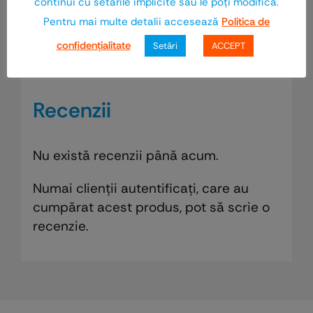
continui cu setările implicite sau le poţi modifica.
Ax
13
Pentru mai multe detalii accesează
Politica de
Pozitie
stanga
confidenţialitate
Setări
ACCEPT
Tip montaj
Aplicat
Recenzii
Nu există recenzii până acum.
Numai clienții autentificați, care au
cumpărat acest produs, pot să scrie o
recenzie.