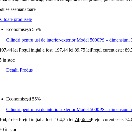
oduse asemănătoare
zi toate produsele
Economiseşti 55%
Cilindri pentru usi de interior-exterior Model 5000PS – dimensiuni
197,44
lei
Prețul inițial a fost: 197,44 lei.
89,75
lei
Prețul curent este: 89,
5 în stoc
Detalii Produs
Economiseşti 55%
Cilindri pentru usi de interior-exterior Model 5000PS – dimensiuni
164,25
lei
Prețul inițial a fost: 164,25 lei.
74,66
lei
Prețul curent este: 74,
20 în stoc