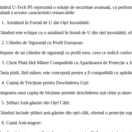
indrul U-Tech PS reprezintă o soluție de securitate avansată, cu performan
aliată a acestor caracteristici remarcabile:
Armătură în Formă de U din Oțel Inoxidabil:
ilindrul este echipat cu o armătură în formă de U din oțel inoxidabil, ofe
Cilindru de Siguranță cu Profil European:
Dispune de un cilindru de siguranță cu profil euro, ceea ce indică confor
Cheie Plată fără Mâner Compatibilă cu Aparătoarea de Protecție a Ja
heia plată, fără mâner, este concepută pentru a fi compatibilă cu apărăto
Cuplaj de Fricțiune pentru Deschiderea Ușii:
ntegrarea unui cuplaj de fricțiune permite deschiderea ușii chiar și atunc
Știfturi Anti-găurire din Oțel Călit:
ilindrul include știfturi anti-găurire din oțel călit, oferind o protecție s
Camă Anti-tragere: