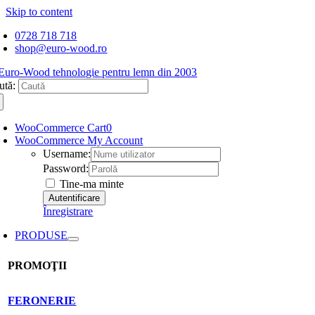
Skip to content
0728 718 718
shop@euro-wood.ro
ută:
WooCommerce Cart
0
WooCommerce My Account
Username:
Password:
Tine-ma minte
Înregistrare
PRODUSE
PROMOŢII
FERONERIE