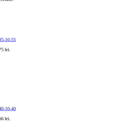
 35-10-55
75 lei.
 40-10-40
66 lei.