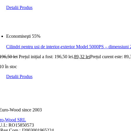
Detalii Produs
Economiseşti 55%
Cilindri pentru usi de interior-exterior Model 5000PS – dimensiuni
196,50
lei
Prețul inițial a fost: 196,50 lei.
89,32
lei
Prețul curent este: 89,
10 în stoc
Detalii Produs
ro-Wood SRL
U.I.: RO15850573
.Reg.Com.: J2003001965224