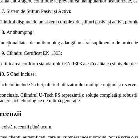
amă anti-tragere contribuie la prevenirea manipulărilor neautorizate, as
Sistem de Știfturi Pasivi și Activi:
ilindrul dispune de un sistem complex de știfturi pasivi și activi, permi
Antibumping:
Funcționalitatea de antibumping adaugă un strat suplimentar de protecție
Cilindru Certificat EN 1303:
ertificarea conform standardului EN 1303 atestă calitatea și nivelul de se
5 Chei Incluse:
achetul include 5 chei, oferind utilizatorului multiple opțiuni și rezerve.
concluzie, Cilindrul U-Tech PS reprezintă o soluție completă și robustă 
acteristici tehnologice de ultimă generație.
ecenzii
 există recenzii până acum.
ai clienții autentificați, care au cumpărat acest produs, pot să scrie o r