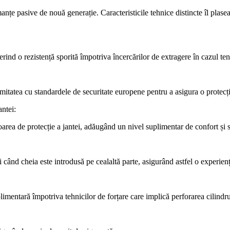
țe pasive de nouă generație. Caracteristicile tehnice distincte îl plaseaz
rind o rezistență sporită împotriva încercărilor de extragere în cazul ten
mitatea cu standardele de securitate europene pentru a asigura o protecț
ntei:
area de protecție a jantei, adăugând un nivel suplimentar de confort și si
i când cheia este introdusă pe cealaltă parte, asigurând astfel o experienț
uplimentară împotriva tehnicilor de forțare care implică perforarea cilindru