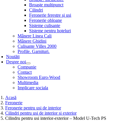
Broaşte multipunct
Cilindri
Feronerie ferestre şi uşi
Feronerie obloane
Sisteme culisante
Sisteme pentru hoteluri
Mânere Linea Cali
Mânere Ghidini
Culisante Villes 2000
Profile. Garnituri.
Noutăţi
Despre noi
Companie
Contact
Showroom Euro-Wood
Multimedia
Implicare sociala
Acasă
Feronerie
Feronerie pentru usi de interior
Cilindri pentru usi de interior si exterior
Cilindru pentru usi interior-exterior – Model U-Tech PS