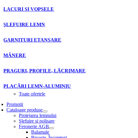
LACURI ŞI VOPSELE
ŞLEFUIRE LEMN
GARNITURI ETANŞARE
MÂNERE
PRAGURI, PROFILE, LĂCRIMARE
PLACĂRI LEMN-ALUMINIU
Toate ofertele
Promoţii
Cataloage produse
Protejarea lemnului
Şlefuire şi polisare
Feronerie AGB
Balamale
Broaşte. Încuietori.