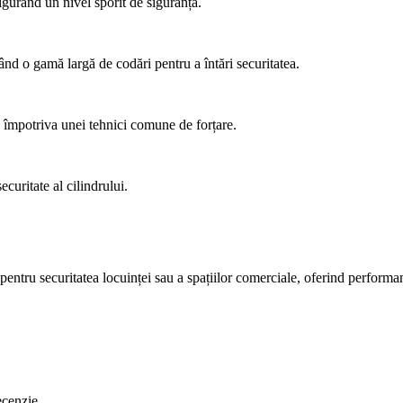
igurând un nivel sporit de siguranță.
țând o gamă largă de codări pentru a întări securitatea.
 împotriva unei tehnici comune de forțare.
curitate al cilindrului.
pentru securitatea locuinței sau a spațiilor comerciale, oferind performa
ecenzie.