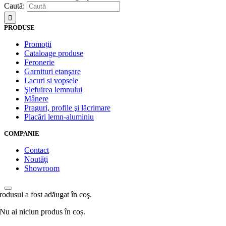
Caută:
PRODUSE
Promoţii
Cataloage produse
Feronerie
Garnituri etanşare
Lacuri si vopsele
Şlefuirea lemnului
Mânere
Praguri, profile şi lăcrimare
Placări lemn-aluminiu
COMPANIE
Contact
Noutăţi
Showroom
rodusul a fost adăugat în coş.
Nu ai niciun produs în coș.