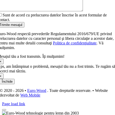
Sunt de acord cu prelucrarea datelor înscrise în acest formular de
ontact.
Trimite mesajul
uro-Wood respectă prevederile Regulamentului 2016/679/UE privind
relucrarea datelor cu caracter personal şi libera circulaţie a acestor date,
entru mai multe detalii consultaţi
Politica de confidenţialitate
. Vă
ulţumim.
esajul tău a fost transmis. Îţi mulţumim!
×
ps, am întâmpinat o problemă, mesajul tău nu a fost trimis. Te rugăm s
ncerci mai târziu.
×
Închide
© 2020 - 2026 •
Euro-Wood
. Toate drepturile rezervate. • Website
dezvoltat de
Web Mobile
Page load link