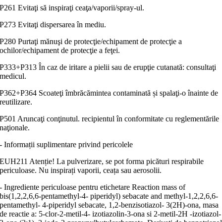
P261 Evitaţi să inspiraţi ceaţa/vaporii/spray-ul.
P273 Evitaţi dispersarea în mediu.
P280 Purtaţi mănuşi de protecţie/echipament de protecţie a
ochilor/echipament de protecţie a feţei.
P333+P313 În caz de iritare a pielii sau de erupţie cutanată: consultaţi
medicul.
P362+P364 Scoateţi îmbrăcămintea contaminată și spalaţi-o înainte de
reutilizare.
P501 Aruncaţi conţinutul. recipientul în conformitate cu reglementările
naţionale.
- Informații suplimentare privind pericolele
EUH211 Atenție! La pulverizare, se pot forma picături respirabile
periculoase. Nu inspirați vaporii, ceața sau aerosolii.
- Ingrediente periculoase pentru etichetare Reaction mass of
bis(1,2,2,6,6-pentamethyl-4- piperidyl) sebacate and methyl-1,2,2,6,6-
pentamethyl- 4-piperidyl sebacate, 1,2-benzisotiazol- 3(2H)-ona, masa
de reactie a: 5-clor-2-metil-4- izotiazolin-3-ona si 2-metil-2H -izotiazol-