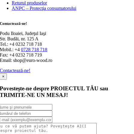
Returul produselor
ANPC – Protecţia consumatorului
Contactează-ne!
Podu Iloaiei, Judeţul Iaşi
Str. Budăi, nr. 125 A
Tel.: +4 0232 718 718
Mobil.: +4
0728 718 718
Fax: +4 0232 718 719
Email: shop@euro-wood.ro
Contactează-ne!
×
Povesteşte-ne despre PROIECTUL TĂU sau
TRIMITE-NE UN MESAJ!