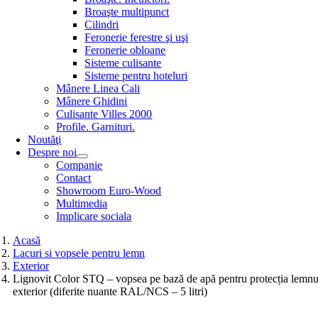
Broaşte multipunct
Cilindri
Feronerie ferestre şi uşi
Feronerie obloane
Sisteme culisante
Sisteme pentru hoteluri
Mânere Linea Cali
Mânere Ghidini
Culisante Villes 2000
Profile. Garnituri.
Noutăţi
Despre noi
Companie
Contact
Showroom Euro-Wood
Multimedia
Implicare sociala
Acasă
Lacuri si vopsele pentru lemn
Exterior
Lignovit Color STQ – vopsea pe bază de apă pentru protecția lemnu
exterior (diferite nuante RAL/NCS – 5 litri)