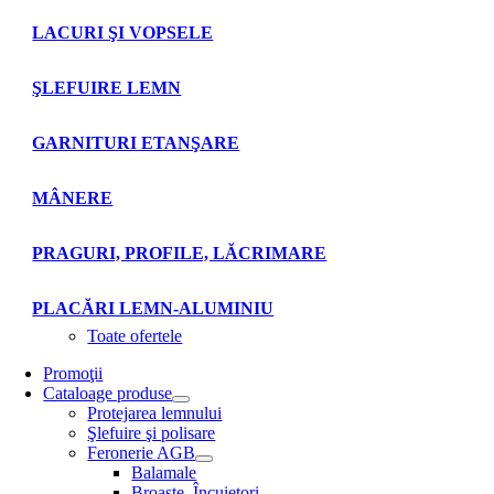
LACURI ŞI VOPSELE
ŞLEFUIRE LEMN
GARNITURI ETANŞARE
MÂNERE
PRAGURI, PROFILE, LĂCRIMARE
PLACĂRI LEMN-ALUMINIU
Toate ofertele
Promoţii
Cataloage produse
Protejarea lemnului
Şlefuire şi polisare
Feronerie AGB
Balamale
Broaşte. Încuietori.