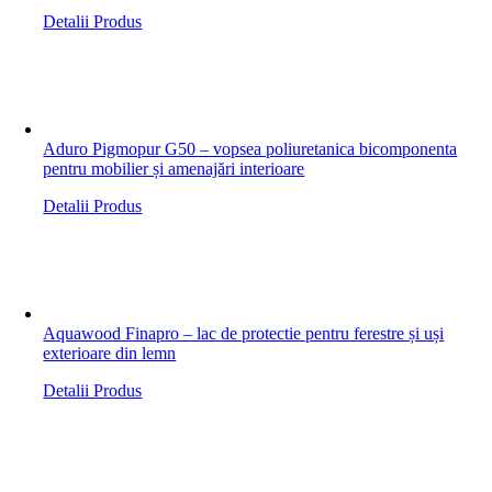
Detalii Produs
Aduro Pigmopur G50 – vopsea poliuretanica bicomponenta
pentru mobilier și amenajări interioare
Detalii Produs
Aquawood Finapro – lac de protectie pentru ferestre și uși
exterioare din lemn
Detalii Produs