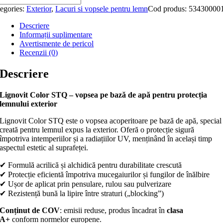
egories:
Exterior
,
Lacuri si vopsele pentru lemn
Cod produs:
53430000
Descriere
Informații suplimentare
Avertismente de pericol
Recenzii (0)
Descriere
Lignovit Color STQ – vopsea pe bază de apă pentru protecția
lemnului exterior
Lignovit Color STQ este o vopsea acoperitoare pe bază de apă, special
creată pentru lemnul expus la exterior. Oferă o protecție sigură
împotriva intemperiilor și a radiațiilor UV, menținând în același timp
aspectul estetic al suprafeței.
✔ Formulă acrilică și alchidică pentru durabilitate crescută
✔ Protecție eficientă împotriva mucegaiurilor și fungilor de înălbire
✔ Ușor de aplicat prin pensulare, rulou sau pulverizare
✔ Rezistență bună la lipire între straturi („blocking”)
Conținut de COV
: emisii reduse, produs încadrat în
clasa
A+
conform normelor europene.