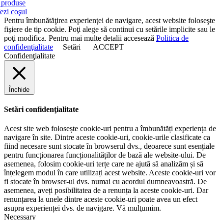
produse
ezi coşul
Pentru îmbunătăţirea experienţei de navigare, acest website foloseşte
fişiere de tip cookie. Poţi alege să continui cu setările implicite sau le
poţi modifica. Pentru mai multe detalii accesează
Politica de
confidenţialitate
Setări
ACCEPT
Confidenţialitate
Închide
Setări confidenţialitate
Acest site web folosește cookie-uri pentru a îmbunătăți experiența de
navigare în site. Dintre aceste cookie-uri, cookie-urile clasificate ca
fiind necesare sunt stocate în browserul dvs., deoarece sunt esențiale
pentru funcționarea funcționalităților de bază ale website-ului. De
asemenea, folosim cookie-uri terțe care ne ajută să analizăm și să
înțelegem modul în care utilizați acest website. Aceste cookie-uri vor
fi stocate în browser-ul dvs. numai cu acordul dumneavoastră. De
asemenea, aveți posibilitatea de a renunța la aceste cookie-uri. Dar
renunțarea la unele dintre aceste cookie-uri poate avea un efect
asupra experienței dvs. de navigare. Vă mulţumim.
Necessary