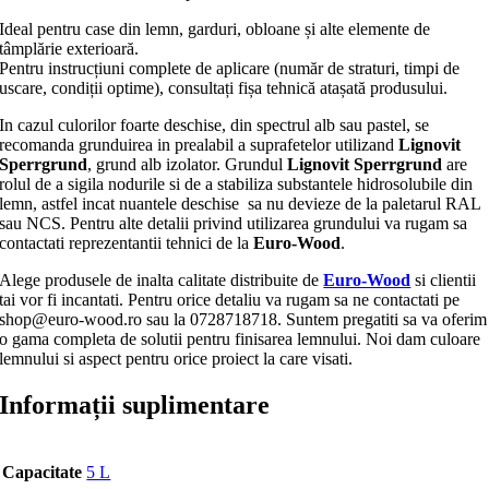
Ideal pentru case din lemn, garduri, obloane și alte elemente de
tâmplărie exterioară.
Pentru instrucțiuni complete de aplicare (număr de straturi, timpi de
uscare, condiții optime), consultați fișa tehnică atașată produsului.
In cazul culorilor foarte deschise, din spectrul alb sau pastel, se
recomanda grunduirea in prealabil a suprafetelor utilizand
Lignovit
Sperrgrund
, grund alb izolator. Grundul
Lignovit Sperrgrund
are
rolul de a sigila nodurile si de a stabiliza substantele hidrosolubile din
lemn, astfel incat nuantele deschise sa nu devieze de la paletarul RAL
sau NCS. Pentru alte detalii privind utilizarea grundului va rugam sa
contactati reprezentantii tehnici de la
Euro-Wood
.
Alege produsele de inalta calitate distribuite de
Euro-Wood
si clientii
tai vor fi incantati. Pentru orice detaliu va rugam sa ne contactati pe
shop@euro-wood.ro sau la 0728718718. Suntem pregatiti sa va oferim
o gama completa de solutii pentru finisarea lemnului. Noi dam culoare
lemnului si aspect pentru orice proiect la care visati.
Informații suplimentare
Capacitate
5 L