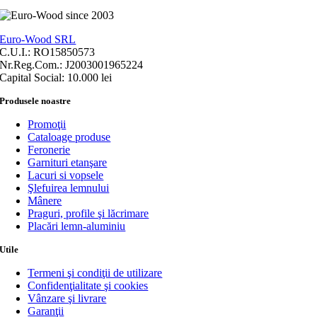
Euro-Wood SRL
C.U.I.: RO15850573
Nr.Reg.Com.: J2003001965224
Capital Social: 10.000 lei
Produsele noastre
Promoţii
Cataloage produse
Feronerie
Garnituri etanşare
Lacuri si vopsele
Şlefuirea lemnului
Mânere
Praguri, profile şi lăcrimare
Placări lemn-aluminiu
Utile
Termeni şi condiţii de utilizare
Confidenţialitate şi cookies
Vânzare şi livrare
Garanţii