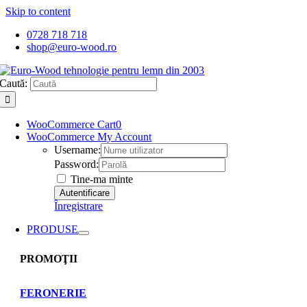
Skip to content
0728 718 718
shop@euro-wood.ro
Caută:
WooCommerce Cart
0
WooCommerce My Account
Username:
Password:
Tine-ma minte
Înregistrare
PRODUSE
PROMOŢII
FERONERIE