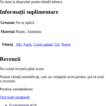
Va stam la dispozitie pentru detalii tehnice.
Informații suplimentare
Greutate
Nu se aplică
Material
Plastic, Aluminiu
Finisaj
Alb
,
Auriu
,
Crom satinat
,
Gri
,
Negru
Recenzii
Nu există recenzii până acum.
Numai clienții autentificați, care au cumpărat acest produs, pot să scrie
o recenzie.
Produse asemănătoare
Vezi toate produsele
Economiseşti 41%