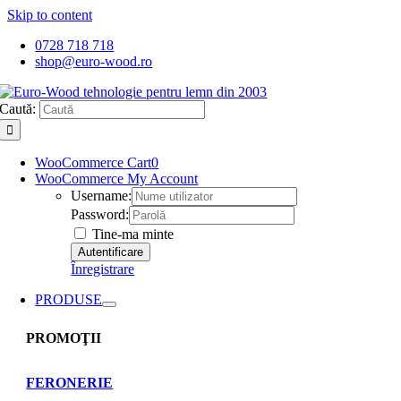
Skip to content
0728 718 718
shop@euro-wood.ro
Caută:
WooCommerce Cart
0
WooCommerce My Account
Username:
Password:
Tine-ma minte
Înregistrare
PRODUSE
PROMOŢII
FERONERIE