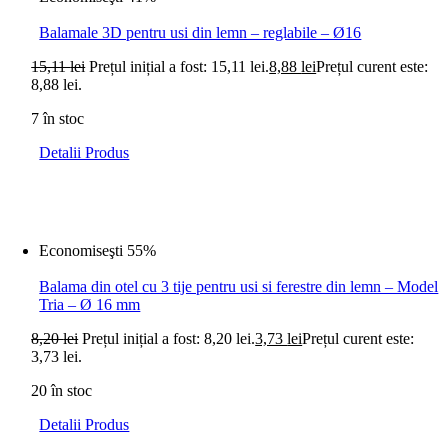
Balamale 3D pentru usi din lemn – reglabile – Ø16
15,11
lei
Prețul inițial a fost: 15,11 lei.
8,88
lei
Prețul curent este:
8,88 lei.
7 în stoc
Detalii Produs
Economiseşti 55%
Balama din otel cu 3 tije pentru usi si ferestre din lemn – Model
Tria – Ø 16 mm
8,20
lei
Prețul inițial a fost: 8,20 lei.
3,73
lei
Prețul curent este:
3,73 lei.
20 în stoc
Detalii Produs