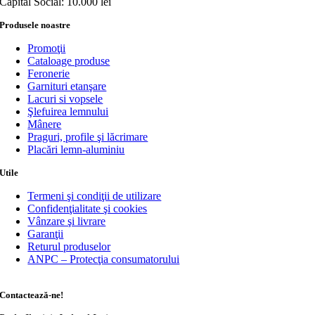
Capital Social: 10.000 lei
Produsele noastre
Promoţii
Cataloage produse
Feronerie
Garnituri etanşare
Lacuri si vopsele
Şlefuirea lemnului
Mânere
Praguri, profile şi lăcrimare
Placări lemn-aluminiu
Utile
Termeni şi condiţii de utilizare
Confidenţialitate şi cookies
Vânzare şi livrare
Garanţii
Returul produselor
ANPC – Protecţia consumatorului
Contactează-ne!