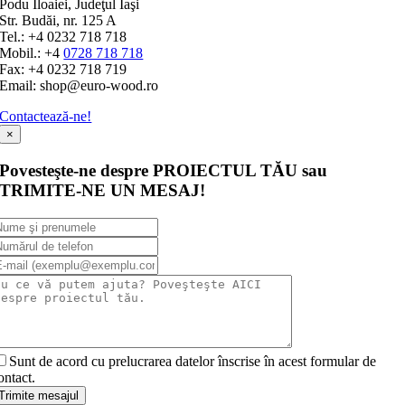
Podu Iloaiei, Judeţul Iaşi
Str. Budăi, nr. 125 A
Tel.: +4 0232 718 718
Mobil.: +4
0728 718 718
Fax: +4 0232 718 719
Email: shop@euro-wood.ro
Contactează-ne!
×
Povesteşte-ne despre PROIECTUL TĂU sau
TRIMITE-NE UN MESAJ!
Sunt de acord cu prelucrarea datelor înscrise în acest formular de
ontact.
Trimite mesajul