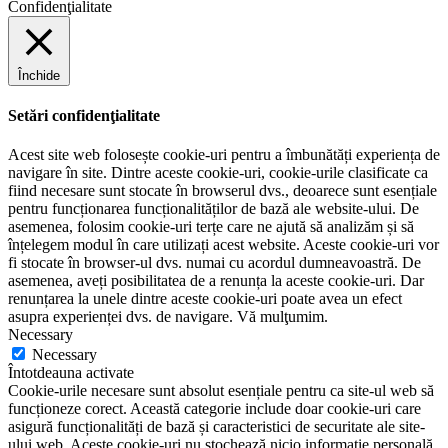
Confidenţialitate
Închide
Setări confidenţialitate
Acest site web folosește cookie-uri pentru a îmbunătăți experiența de
navigare în site. Dintre aceste cookie-uri, cookie-urile clasificate ca
fiind necesare sunt stocate în browserul dvs., deoarece sunt esențiale
pentru funcționarea funcționalităților de bază ale website-ului. De
asemenea, folosim cookie-uri terțe care ne ajută să analizăm și să
înțelegem modul în care utilizați acest website. Aceste cookie-uri vor
fi stocate în browser-ul dvs. numai cu acordul dumneavoastră. De
asemenea, aveți posibilitatea de a renunța la aceste cookie-uri. Dar
renunțarea la unele dintre aceste cookie-uri poate avea un efect
asupra experienței dvs. de navigare. Vă mulţumim.
Necessary
Necessary
Întotdeauna activate
Cookie-urile necesare sunt absolut esențiale pentru ca site-ul web să
funcționeze corect. Această categorie include doar cookie-uri care
asigură funcționalități de bază și caracteristici de securitate ale site-
ului web. Aceste cookie-uri nu stochează nicio informație personală.