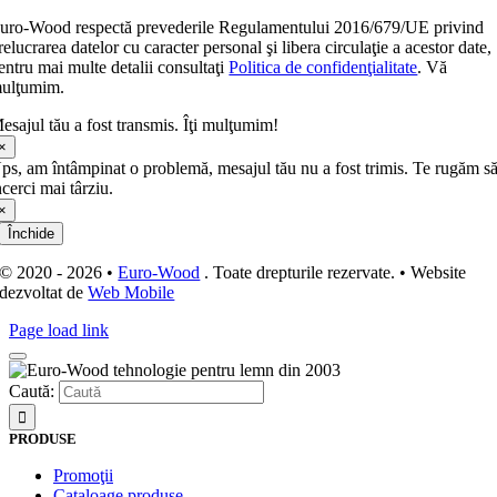
uro-Wood respectă prevederile Regulamentului 2016/679/UE privind
relucrarea datelor cu caracter personal şi libera circulaţie a acestor date,
entru mai multe detalii consultaţi
Politica de confidenţialitate
. Vă
ulţumim.
esajul tău a fost transmis. Îţi mulţumim!
×
ps, am întâmpinat o problemă, mesajul tău nu a fost trimis. Te rugăm s
ncerci mai târziu.
×
Închide
© 2020 - 2026 •
Euro-Wood
. Toate drepturile rezervate. • Website
dezvoltat de
Web Mobile
Page load link
Caută:
PRODUSE
Promoţii
Cataloage produse