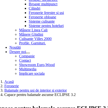
Broaşte multipunct
Cilindri
Feronerie ferestre şi uşi
Feronerie obloane
Sisteme culisante
Sisteme pentru hoteluri
Mânere Linea Cali
Mânere Ghidini
Culisante Villes 2000
Profile. Garnituri.
Noutăţi
Despre noi
Companie
Contact
Showroom Euro-Wood
Multimedia
Implicare sociala
Acasă
Feronerie
Balamale pentru usi de interior si exterior
Capace pentru balamale ascunse ECLIPSE 3.2