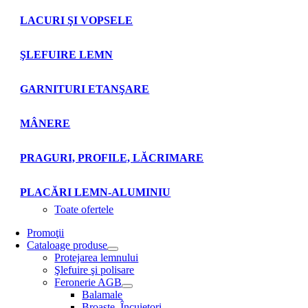
LACURI ŞI VOPSELE
ŞLEFUIRE LEMN
GARNITURI ETANŞARE
MÂNERE
PRAGURI, PROFILE, LĂCRIMARE
PLACĂRI LEMN-ALUMINIU
Toate ofertele
Promoţii
Cataloage produse
Protejarea lemnului
Şlefuire şi polisare
Feronerie AGB
Balamale
Broaşte. Încuietori.