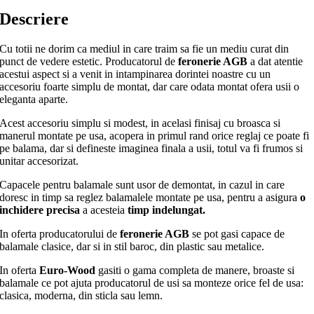
Descriere
Cu totii ne dorim ca mediul in care traim sa fie un mediu curat din
punct de vedere estetic. Producatorul de
feronerie AGB
a dat atentie
acestui aspect si a venit in intampinarea dorintei noastre cu un
accesoriu foarte simplu de montat, dar care odata montat ofera usii o
eleganta aparte.
Acest accesoriu simplu si modest, in acelasi finisaj cu broasca si
manerul montate pe usa, acopera in primul rand orice reglaj ce poate fi
pe balama, dar si defineste imaginea finala a usii, totul va fi frumos si
unitar accesorizat.
Capacele pentru balamale sunt usor de demontat, in cazul in care
doresc in timp sa reglez balamalele montate pe usa, pentru a asigura
o
inchidere precisa
a acesteia
timp indelungat.
In oferta producatorului de
feronerie AGB
se pot gasi capace de
balamale clasice, dar si in stil baroc, din plastic sau metalice.
In oferta
Euro-Wood
gasiti o gama completa de manere, broaste si
balamale ce pot ajuta producatorul de usi sa monteze orice fel de usa:
clasica, moderna, din sticla sau lemn.