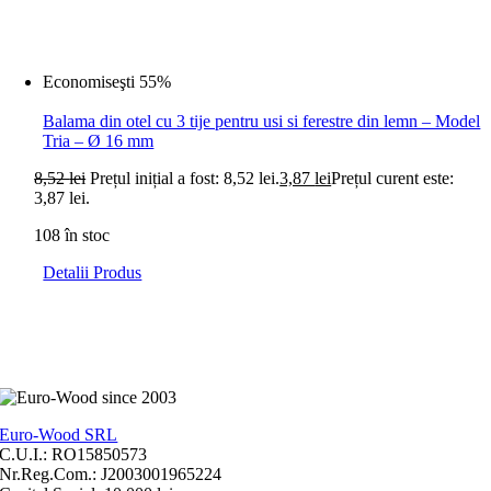
Economiseşti 55%
Balama din otel cu 3 tije pentru usi si ferestre din lemn – Model
Tria – Ø 16 mm
8,52
lei
Prețul inițial a fost: 8,52 lei.
3,87
lei
Prețul curent este:
3,87 lei.
108 în stoc
Detalii Produs
Euro-Wood SRL
C.U.I.: RO15850573
Nr.Reg.Com.: J2003001965224