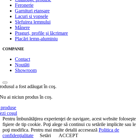
Feronerie
Garnituri etanşare
Lacuri si vopsele
Şlefuirea lemnului
Mânere
Praguri, profile şi lăcrimare
Placări lemn-aluminiu
COMPANIE
Contact
Noutăţi
Showroom
rodusul a fost adăugat în coş.
Nu ai niciun produs în coș.
produse
ezi coşul
Pentru îmbunătăţirea experienţei de navigare, acest website foloseşte
fişiere de tip cookie. Poţi alege să continui cu setările implicite sau le
poţi modifica. Pentru mai multe detalii accesează
Politica de
confidenţialitate
Setări
ACCEPT