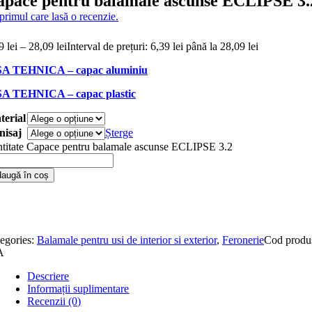
apace pentru balamale ascunse ECLIPSE 3.
 primul care lasă o recenzie.
39
lei
–
28,09
lei
Interval de prețuri: 6,39 lei până la 28,09 lei
SA TEHNICA – capac aluminiu
SA TEHNICA – capac plastic
terial
nisaj
Șterge
titate Capace pentru balamale ascunse ECLIPSE 3.2
augă în coș
egories:
Balamale pentru usi de interior si exterior
,
Feronerie
Cod produ
A
Descriere
Informații suplimentare
Recenzii (0)