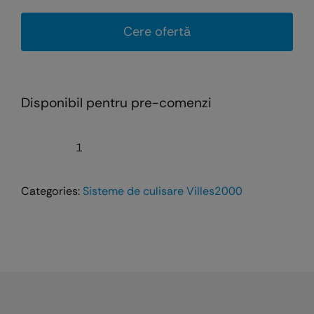
Cere ofertă
Disponibil pentru pre-comenzi
Cantitate
Broasca
Categories:
Sisteme de culisare Villes2000
pentru
usi
culisante
de
interior
-
Scivola