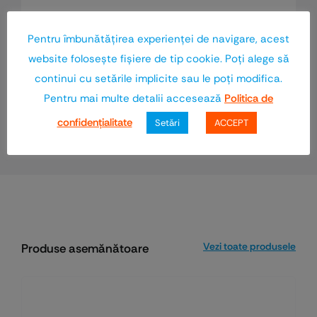
Nu există recenzii până acum.
Pentru îmbunătăţirea experienţei de navigare, acest
website foloseşte fişiere de tip cookie. Poţi alege să
Numai clienții autentificați, care au
continui cu setările implicite sau le poţi modifica.
cumpărat acest produs, pot să scrie o
recenzie.
Pentru mai multe detalii accesează
Politica de
confidenţialitate
Setări
ACCEPT
Vezi toate produsele
Produse asemănătoare