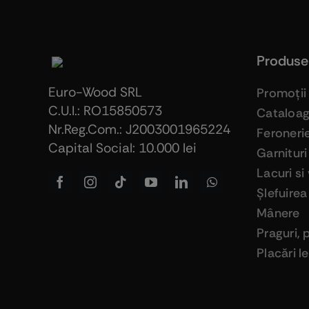
Produse
Euro-Wood SRL
Promoţii
C.U.I.: RO15850573
Cataloa
Nr.Reg.Com.: J2003001965224
Feroneri
Capital Social: 10.000 lei
Garnituri
Lacuri si
Şlefuirea
Mânere
Praguri, 
Placări 