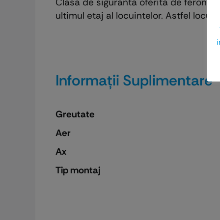
Clasa de siguranta oferita de feroner
ultimul etaj al locuintelor. Astfel loc
i
Informații Suplimentare
Greutate
Aer
Ax
Tip montaj