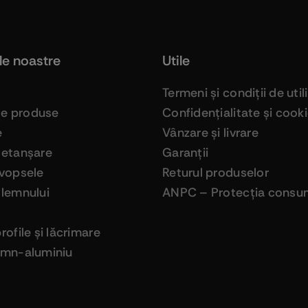
le noastre
Utile
Termeni şi condiţii de util
ge produse
Confidenţialitate şi cook
e
Vânzare şi livrare
 etanşare
Garanţii
 vopsele
Returul produselor
 lemnului
ANPC – Protecţia consum
profile şi lăcrimare
lemn-aluminiu