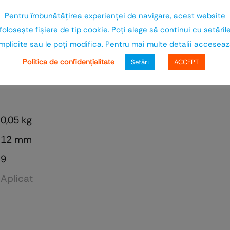
ia comercializata de
Euro-Wood
este ideala pentru f
uinta Dumneavoastra va avea protectie garantata la t
Pentru îmbunătăţirea experienţei de navigare, acest website
foloseşte fişiere de tip cookie. Poţi alege să continui cu setăril
mplicite sau le poţi modifica. Pentru mai multe detalii accesea
Politica de confidenţialitate
Setări
ACCEPT
0,05 kg
12 mm
9
Aplicat