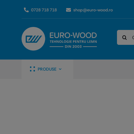
Skip
0728 718 718
shop@euro-wood.ro
to
content
Caută
PRODUSE