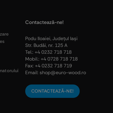
Contactează-ne!
izare
Podu Iloaiei, Judeţul Iaşi
ies
Str. Budăi, nr. 125 A
Tel.: +4 0232 718 718
Mobil.: +4
0728 718 718
Fax: +4 0232 718 719
atorului
Email: shop@euro-wood.ro
CONTACTEAZĂ-NE!