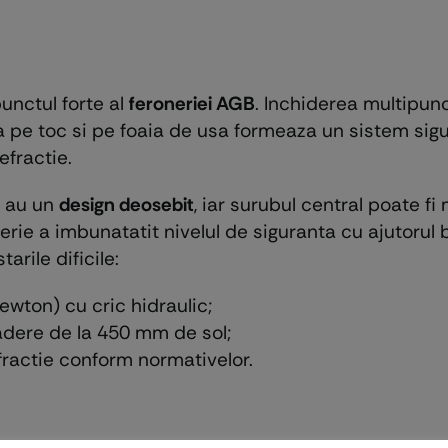
unctul forte al
feroneriei AGB
. Inchiderea multipun
a pe toc si pe foaia de usa formeaza un sistem sigu
efractie.
e au un
design deosebit
, iar surubul central poate fi
erie a imbunatatit nivelul de siguranta cu ajutorul b
arile dificile:
wton) cu cric hidraulic;
adere de la 450 mm de sol;
fractie conform normativelor.