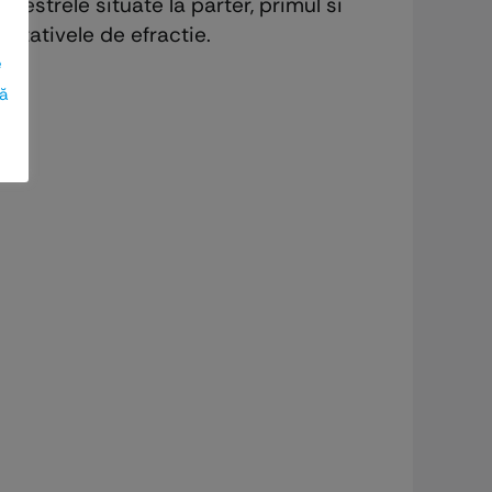
erestrele situate la parter, primul si
entativele de efractie.
e
ză