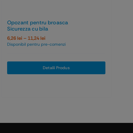
Opozant pentru broasca
Sicurezza cu bila
Interval
6,26
lei
–
11,24
lei
de
Disponibil pentru pre-comenzi
prețuri:
6,26 lei
până
Detalii Produs
la
11,24 lei