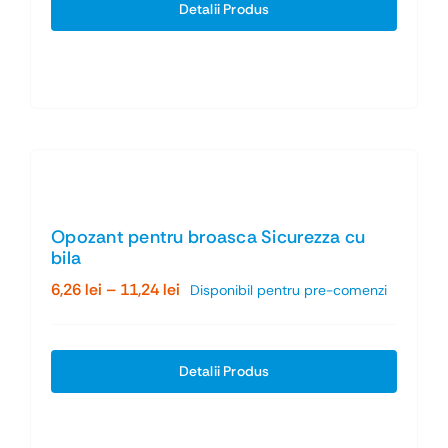
Detalii Produs
Opozant pentru broasca Sicurezza cu
bila
Interval
6,26
lei
–
11,24
lei
Disponibil pentru pre-comenzi
de
prețuri:
6,26 lei
Detalii Produs
până
la
11,24 lei