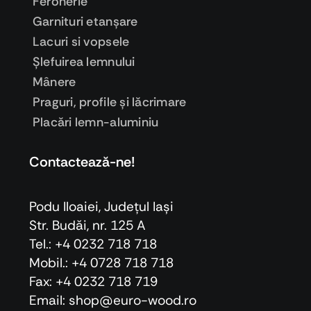
Feronerie
Garnituri etanşare
Lacuri si vopsele
Şlefuirea lemnului
Mânere
Praguri, profile şi lăcrimare
Placări lemn-aluminiu
Contactează-ne!
Podu Iloaiei, Judeţul Iaşi
Str. Budăi, nr. 125 A
Tel.: +4 0232 718 718
Mobil.: +4
0728 718 718
Fax: +4 0232 718 719
Email: shop@euro-wood.ro