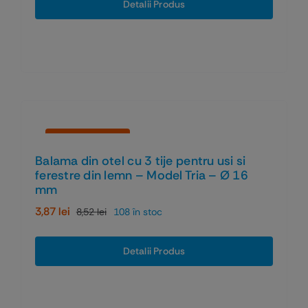
a
este:
Detalii Produs
fost:
3,73 lei.
8,20 lei.
Economiseşti 55%
Balama din otel cu 3 tije pentru usi si
ferestre din lemn – Model Tria – Ø 16
mm
3,87
lei
8,52
lei
108 în stoc
Prețul
Prețul
inițial
curent
a
este:
Detalii Produs
fost:
3,87 lei.
8,52 lei.