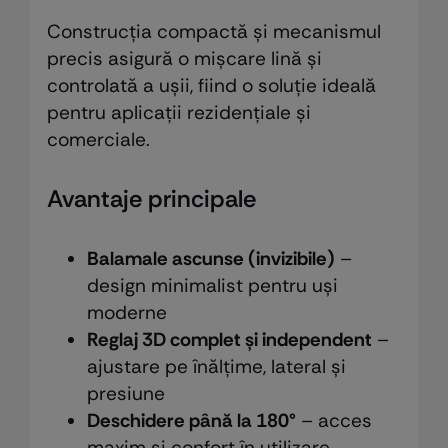
Construcția compactă și mecanismul
precis asigură o mișcare lină și
controlată a ușii, fiind o soluție ideală
pentru aplicații rezidențiale și
comerciale.
Avantaje principale
Balamale ascunse (invizibile)
–
design minimalist pentru uși
moderne
Reglaj 3D complet și independent
–
ajustare pe înălțime, lateral și
presiune
Deschidere până la 180°
– acces
maxim și confort în utilizare