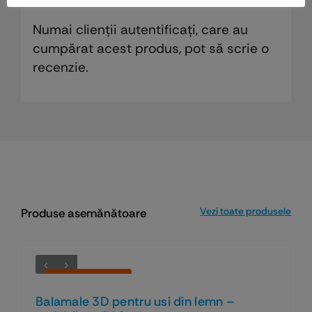
Numai clienții autentificați, care au
cumpărat acest produs, pot să scrie o
recenzie.
Vezi toate produsele
Produse asemănătoare
Economiseşti 41%
Balamale 3D pentru usi din lemn –