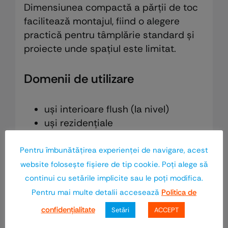
Dimensiunea compactă a părții de toc
facilitează montajul, fiind o alegere
practică pentru tâmplărie standard și
proiecte unde spațiul este limitat.
Domenii de utilizare
uși interioare flush (la nivel)
uși rezidențiale
spații comerciale și birouri
proiecte de design modern
Pentru îmbunătăţirea experienţei de navigare, acest
website foloseşte fişiere de tip cookie. Poţi alege să
continui cu setările implicite sau le poţi modifica.
Recenzii
Pentru mai multe detalii accesează
Politica de
confidenţialitate
Setări
ACCEPT
Nu există recenzii până acum.