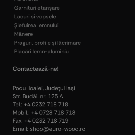
Garnituri etanşare
Lacuri si vopsele
Şlefuirea lemnului
Mânere
Praguri, profile şi lăcrimare
Placări lemn-aluminiu
Contactează-ne!
Podu Iloaiei, Judeţul Iaşi
Str. Budăi, nr. 125 A
Tel.: +4 0232 718 718
Mobil.: +4
0728 718 718
Fax: +4 0232 718 719
Email: shop@euro-wood.ro