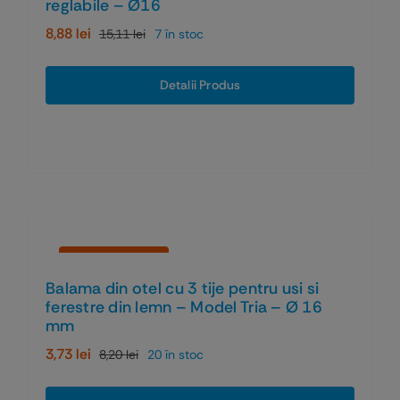
reglabile – Ø16
8,88
lei
15,11
lei
7 în stoc
Prețul
Prețul
inițial
curent
a
este:
Detalii Produs
fost:
8,88 lei.
15,11 lei.
Economiseşti 55%
Balama din otel cu 3 tije pentru usi si
ferestre din lemn – Model Tria – Ø 16
mm
3,73
lei
8,20
lei
20 în stoc
Prețul
Prețul
inițial
curent