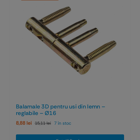
Balamale 3D pentru usi din lemn –
reglabile – Ø16
8,88
lei
15,11
lei
7 în stoc
Prețul
Prețul
inițial
curent
a
este: