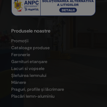
Produsele noastre
Promoţii
Cataloage produse
Feronerie
Garnituri etanşare
Lacuri si vopsele
Şlefuirea lemnului
Mânere
Praguri, profile şi lăcrimare
Placări lemn-aluminiu