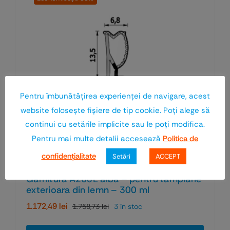
Pentru îmbunătăţirea experienţei de navigare, acest
website foloseşte fişiere de tip cookie. Poţi alege să
continui cu setările implicite sau le poţi modifica.
Pentru mai multe detalii accesează
Politica de
confidenţialitate
Setări
ACCEPT
Garnitura A268E alba – pentru tamplarie
exterioara din lemn – 300 ml
1.172,49
lei
1.758,73
lei
3 în stoc
Prețul
Prețul
inițial
curent