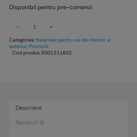
Disponibil pentru pre-comenzi
Cantitate
Balamale
Categories:
Balamale pentru usi de interior si
exterior
,
Promotii
pentru
Cod produs:
E001311602
usi
de
interior
model
baroc
-
diam.
Descriere
16
mm
Recenzii (0)