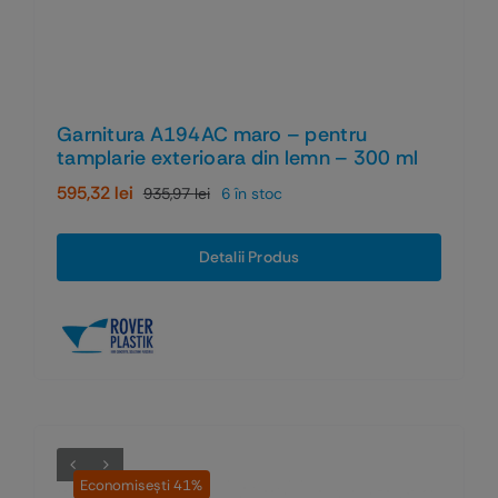
Garnitura A194AC maro – pentru
tamplarie exterioara din lemn – 300 ml
595,32
lei
935,97
lei
6 în stoc
Prețul
Prețul
inițial
curent
a
este:
Detalii Produs
fost:
595,32 lei.
935,97 lei.
Economiseşti 41%