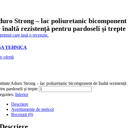
uro Strong – lac poliuretanic bicomponent
 înaltă rezistență pentru pardoseli și trepte
 primul care lasă o recenzie.
SA TEHNICA
e ofertă
titate Aduro Strong – lac poliuretanic bicomponent de înaltă rezistență
tru pardoseli și trepte
egories:
Interior
Descriere
Avertismente de pericol
Recenzii (0)
Descriere