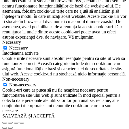
fiind necesare sunt stocate în browserul dvs., deoarece sunt esențiale
pentru funcționarea funcționalităților de bază ale website-ului. De
asemenea, folosim cookie-uri terțe care ne ajută să analizăm și să
înțelegem modul în care utilizați acest website. Aceste cookie-uri vor
fi stocate în browser-ul dvs. numai cu acordul dumneavoastră. De
asemenea, aveți posibilitatea de a renunța la aceste cookie-uri. Dar
renunțarea la unele dintre aceste cookie-uri poate avea un efect
asupra experienței dvs. de navigare. Vă mulţumim.
Necessary
Necessary
Întotdeauna activate
Cookie-urile necesare sunt absolut esențiale pentru ca site-ul web să
funcționeze corect. Această categorie include doar cookie-uri care
asigură funcționalități de bază și caracteristici de securitate ale site-
ului web. Aceste cookie-uri nu stochează nicio informație personală.
Non-necessary
Non-necessary
Cookie-uri care ar putea să nu fie neapărat necesare pentru
funcționarea site-ului web și sunt utilizate în mod special pentru a
colecta date personale ale utilizatorilor prin analize, reclame, alte
conținuturi încorporate sunt denumite cookie-uri care nu sunt
necesare.
SALVEAZĂ ȘI ACCEPTĂ