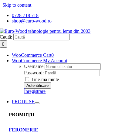
Skip to content
0728 718 718
shop@euro-wood.ro
Caută:
WooCommerce Cart
0
WooCommerce My Account
Username:
Password:
Tine-ma minte
Înregistrare
PRODUSE
PROMOŢII
FERONERIE