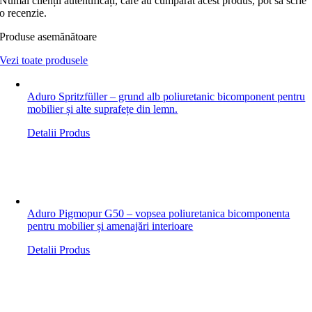
Numai clienții autentificați, care au cumpărat acest produs, pot să scrie
o recenzie.
Produse asemănătoare
Vezi toate produsele
Aduro Spritzfüller – grund alb poliuretanic bicomponent pentru
mobilier și alte suprafețe din lemn.
Detalii Produs
Aduro Pigmopur G50 – vopsea poliuretanica bicomponenta
pentru mobilier și amenajări interioare
Detalii Produs