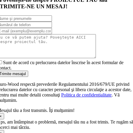
TRIMITE-NE UN MESAJ!
Sunt de acord cu prelucrarea datelor înscrise în acest formular de
ontact.
Trimite mesajul
uro-Wood respectă prevederile Regulamentului 2016/679/UE privind
relucrarea datelor cu caracter personal şi libera circulaţie a acestor date,
entru mai multe detalii consultaţi
Politica de confidenţialitate
. Vă
ulţumim.
esajul tău a fost transmis. Îţi mulţumim!
×
ps, am întâmpinat o problemă, mesajul tău nu a fost trimis. Te rugăm s
ncerci mai târziu.