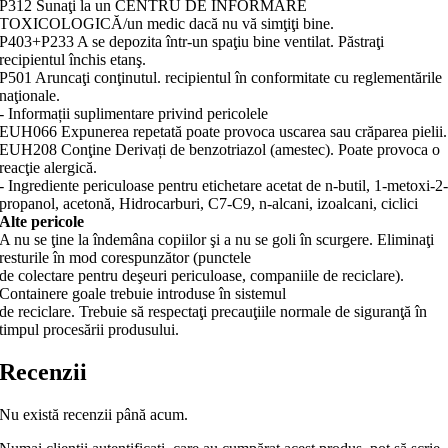
P312 Sunaţi la un CENTRU DE INFORMARE
TOXICOLOGICĂ/un medic dacă nu vă simţiţi bine.
P403+P233 A se depozita într-un spaţiu bine ventilat. Păstraţi
recipientul închis etanş.
P501 Aruncaţi conţinutul. recipientul în conformitate cu reglementările
naţionale.
- Informații suplimentare privind pericolele
EUH066 Expunerea repetată poate provoca uscarea sau crăparea pielii.
EUH208 Conţine Derivați de benzotriazol (amestec). Poate provoca o
reacţie alergică.
- Ingrediente periculoase pentru etichetare acetat de n-butil, 1-metoxi-2
propanol, acetonă, Hidrocarburi, C7-C9, n-alcani, izoalcani, ciclici
Alte pericole
A nu se ţine la îndemâna copiilor şi a nu se goli în scurgere. Eliminaţi
resturile în mod corespunzător (punctele
de colectare pentru deşeuri periculoase, companiile de reciclare).
Containere goale trebuie introduse în sistemul
de reciclare. Trebuie să respectaţi precauţiile normale de siguranţă în
timpul procesării produsului.
Recenzii
Nu există recenzii până acum.