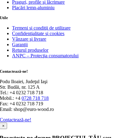
Praguri, profile şi lăcrimare
Placări lemn-aluminiu
Utile
Termeni şi condiţii de utilizare
Confidenţialitate şi cookies
Vânzare şi livrare
Garanţii
Returul produselor
ANPC – Protecţia consumatorului
Contactează-ne!
Podu Iloaiei, Judeţul Iaşi
Str. Budăi, nr. 125 A
Tel.: +4 0232 718 718
Mobil.: +4
0728 718 718
Fax: +4 0232 718 719
Email: shop@euro-wood.ro
Contactează-ne!
×
Povesteşte-ne despre PROIECTUL TĂU sau