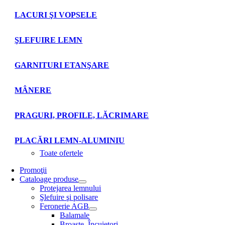
LACURI ŞI VOPSELE
ŞLEFUIRE LEMN
GARNITURI ETANŞARE
MÂNERE
PRAGURI, PROFILE, LĂCRIMARE
PLACĂRI LEMN-ALUMINIU
Toate ofertele
Promoţii
Cataloage produse
Protejarea lemnului
Şlefuire şi polisare
Feronerie AGB
Balamale
Broaşte. Încuietori.