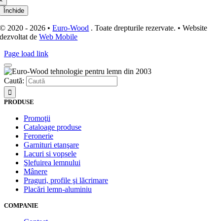
×
Închide
© 2020 - 2026 •
Euro-Wood
. Toate drepturile rezervate. • Website
dezvoltat de
Web Mobile
Page load link
Caută:
PRODUSE
Promoţii
Cataloage produse
Feronerie
Garnituri etanşare
Lacuri si vopsele
Şlefuirea lemnului
Mânere
Praguri, profile şi lăcrimare
Placări lemn-aluminiu
COMPANIE