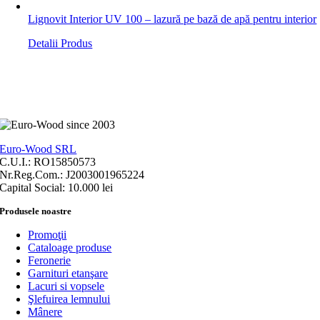
Lignovit Interior UV 100 – lazură pe bază de apă pentru interior
Detalii Produs
Euro-Wood SRL
C.U.I.: RO15850573
Nr.Reg.Com.: J2003001965224
Capital Social: 10.000 lei
Produsele noastre
Promoţii
Cataloage produse
Feronerie
Garnituri etanşare
Lacuri si vopsele
Şlefuirea lemnului
Mânere