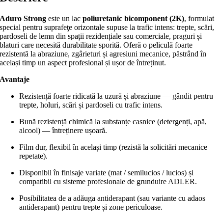
Aduro Strong
este un lac
poliuretanic bicomponent (2K)
, formulat
special pentru suprafeţe orizontale supuse la trafic intens: trepte, scări,
pardoseli de lemn din spații rezidențiale sau comerciale, praguri și
blaturi care necesită durabilitate sporită. Oferă o peliculă foarte
rezistentă la abraziune, zgârieturi și agresiuni mecanice, păstrând în
același timp un aspect profesional și ușor de întreținut.
Avantaje
Rezistență foarte ridicată la uzură și abraziune — gândit pentru
trepte, holuri, scări și pardoseli cu trafic intens.
Bună rezistență chimică la substanțe casnice (detergenți, apă,
alcool) — întreținere ușoară.
Film dur, flexibil în același timp (rezistă la solicitări mecanice
repetate).
Disponibil în finisaje variate (mat / semilucios / lucios) și
compatibil cu sisteme profesionale de grunduire ADLER.
Posibilitatea de a adăuga antiderapant (sau variante cu adaos
antiderapant) pentru trepte și zone periculoase.