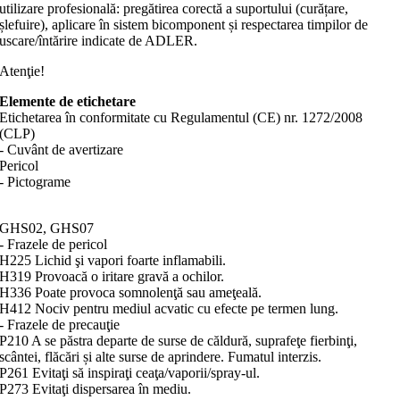
utilizare profesională: pregătirea corectă a suportului (curățare,
șlefuire), aplicare în sistem bicomponent și respectarea timpilor de
uscare/întărire indicate de ADLER.
Atenţie!
Elemente de etichetare
Etichetarea în conformitate cu Regulamentul (CE) nr. 1272/2008
(CLP)
- Cuvânt de avertizare
Pericol
- Pictograme
GHS02, GHS07
- Frazele de pericol
H225 Lichid şi vapori foarte inflamabili.
H319 Provoacă o iritare gravă a ochilor.
H336 Poate provoca somnolenţă sau ameţeală.
H412 Nociv pentru mediul acvatic cu efecte pe termen lung.
- Frazele de precauţie
P210 A se păstra departe de surse de căldură, suprafeţe fierbinţi,
scântei, flăcări și alte surse de aprindere. Fumatul interzis.
P261 Evitaţi să inspiraţi ceaţa/vaporii/spray-ul.
P273 Evitaţi dispersarea în mediu.