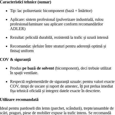
Caracteristici tehnice (sumar)
Tip: lac poliuretanic bicomponent (bază + întăritor)
Aplicare: sistem profesional (pulverizare industrială, rulou
profesional/laminare sau aplicare conform recomandărilor
ADLER)
Rezultat: peliculă durabilă, rezistentă la trafic și uzură intensă
Recomandat: șlefuire între straturi pentru aderență optimă și
finisaj uniform
COV & siguranță
Produs
pe bază de solvent
(bicomponent), deci trebuie utilizat
în spații ventilate.
Respectă reglementările de siguranță uzuale; pentru valori exacte
COV, timpi de uscare și raport de amestec, îți pot prelua imediat
fișa tehnică oficială și integrez datele exacte în descriere.
Utilizare recomandată
Ideal pentru pardoseli din lemn (parchet, scândură), trepte/ansamble de
scări, praguri, piese de mobilier expuse la trafic intens. Se recomandă