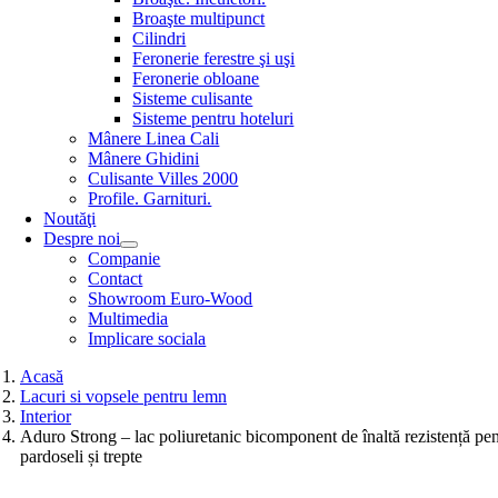
Broaşte multipunct
Cilindri
Feronerie ferestre şi uşi
Feronerie obloane
Sisteme culisante
Sisteme pentru hoteluri
Mânere Linea Cali
Mânere Ghidini
Culisante Villes 2000
Profile. Garnituri.
Noutăţi
Despre noi
Companie
Contact
Showroom Euro-Wood
Multimedia
Implicare sociala
Acasă
Lacuri si vopsele pentru lemn
Interior
Aduro Strong – lac poliuretanic bicomponent de înaltă rezistență pe
pardoseli și trepte