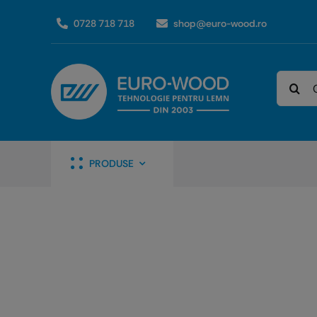
Skip
0728 718 718
shop@euro-wood.ro
to
content
Caută
PRODUSE