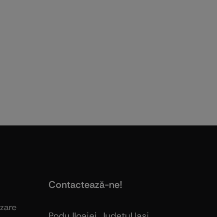
Contactează-ne!
izare
Podu Iloaiei, Judeţul Iaşi