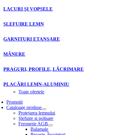
LACURI ŞI VOPSELE
ŞLEFUIRE LEMN
GARNITURI ETANŞARE
MÂNERE
PRAGURI, PROFILE, LĂCRIMARE
PLACĂRI LEMN-ALUMINIU
Toate ofertele
Promoţii
Cataloage produse
Protejarea lemnului
Şlefuire şi polisare
Feronerie AGB
Balamale
Broaşte. Încuietori.