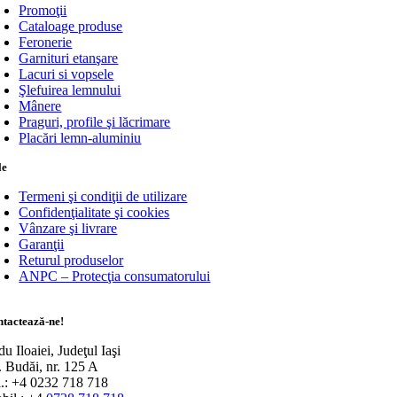
Promoţii
Cataloage produse
Feronerie
Garnituri etanşare
Lacuri si vopsele
Şlefuirea lemnului
Mânere
Praguri, profile şi lăcrimare
Placări lemn-aluminiu
le
Termeni şi condiţii de utilizare
Confidenţialitate şi cookies
Vânzare şi livrare
Garanţii
Returul produselor
ANPC – Protecţia consumatorului
tactează-ne!
u Iloaiei, Judeţul Iaşi
r. Budăi, nr. 125 A
l.: +4 0232 718 718