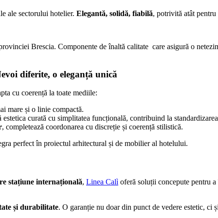
le ale sectorului hotelier.
Elegantă, solidă, fiabilă
, potrivită atât pentru
l provinciei Brescia. Componente de înaltă calitate care asigură o netezim
evoi diferite, o eleganță unică
pta cu coerență la toate mediile:
ai mare și o linie compactă.
estetica curată cu simplitatea funcțională, contribuind la standardizarea 
r
, completează coordonarea cu discreție și coerență stilistică.
gra perfect în proiectul arhitectural și de mobilier al hotelului.
e stațiune internațională
,
Linea Calì
oferă soluții concepute pentru a
tate și durabilitate
. O garanție nu doar din punct de vedere estetic, ci ș