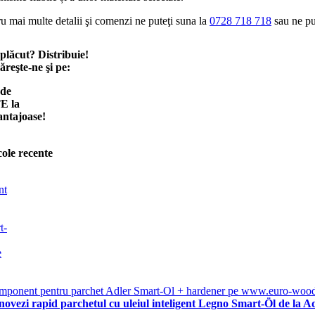
u mai multe detalii şi comenzi ne puteţi suna la
0728 718 718
sau ne pu
 plăcut? Distribuie!
reşte-ne şi pe:
 de
E la
antajoase!
cole recente
ovezi rapid parchetul cu uleiul inteligent Legno Smart-Öl de la A