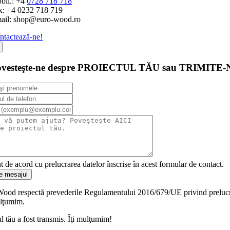
bil.: +4
0728 718 718
x: +4 0232 718 719
ail: shop@euro-wood.ro
ntactează-ne!
ovesteşte-ne despre PROIECTUL TĂU sau TRIMITE
t de acord cu prelucrarea datelor înscrise în acest formular de contact.
te mesajul
ood respectă prevederile Regulamentului 2016/679/UE privind prelucrarea 
lţumim.
 tău a fost transmis. Îţi mulţumim!