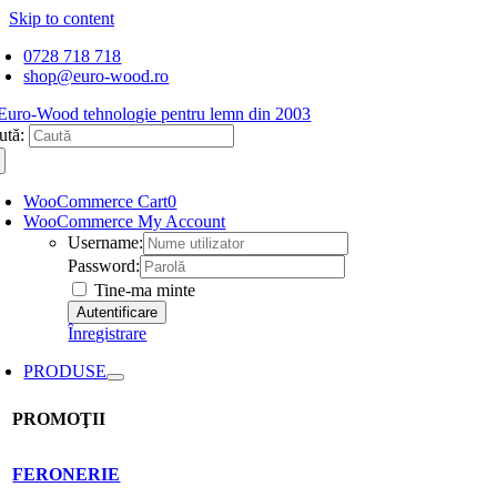
Skip to content
0728 718 718
shop@euro-wood.ro
ută:
WooCommerce Cart
0
WooCommerce My Account
Username:
Password:
Tine-ma minte
Înregistrare
PRODUSE
PROMOŢII
FERONERIE