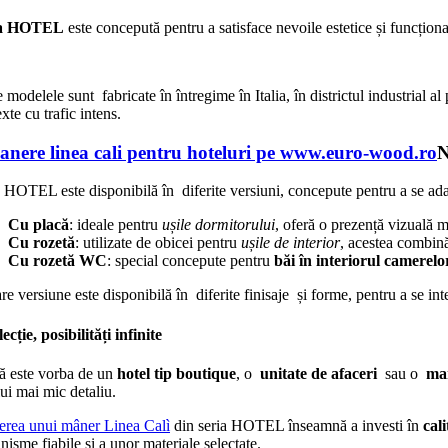
ia HOTEL
este concepută pentru a satisface nevoile estetice și funcționa
 modelele sunt fabricate în întregime în Italia, în districtul industrial a
xte cu trafic intens.
N
 HOTEL este disponibilă în diferite versiuni, concepute pentru a se ada
Cu placă
: ideale pentru
ușile dormitorului
, oferă o prezență vizuală m
Cu rozetă
: utilizate de obicei pentru
ușile de interior
, acestea combină 
Cu rozetă WC
: special concepute pentru
băi în interiorul camerelo
re versiune este disponibilă în diferite finisaje și forme, pentru a se inte
ecție, posibilități infinite
că este vorba de un
hotel tip boutique
, o
unitate de afaceri
sau o
mar
lui mai mic detaliu.
erea unui mâner Linea Calì
din seria HOTEL înseamnă a investi în
cali
isme fiabile și a unor materiale selectate.