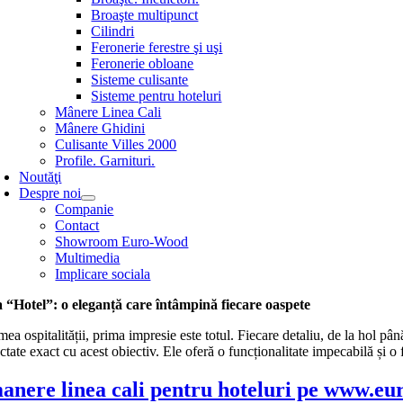
Broaşte multipunct
Cilindri
Feronerie ferestre şi uşi
Feronerie obloane
Sisteme culisante
Sisteme pentru hoteluri
Mânere Linea Cali
Mânere Ghidini
Culisante Villes 2000
Profile. Garnituri.
Noutăţi
Despre noi
Companie
Contact
Showroom Euro-Wood
Multimedia
Implicare sociala
a “Hotel”: o eleganță care întâmpină fiecare oaspete
mea ospitalității, prima impresie este totul. Fiecare detaliu, de la hol până
ctate exact cu acest obiectiv. Ele oferă o funcționalitate impecabilă și o f