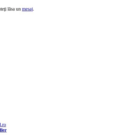
teţi lăsa un
mesaj
.
dler