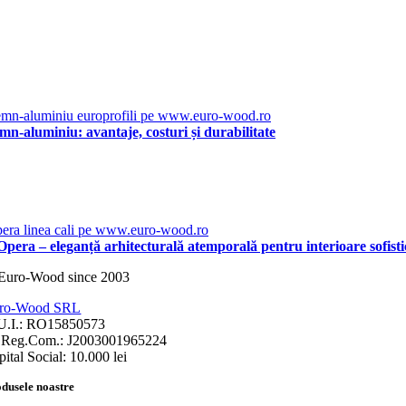
emn-aluminiu: avantaje, costuri și durabilitate
pera – eleganță arhitecturală atemporală pentru interioare sofisti
ro-Wood SRL
U.I.: RO15850573
.Reg.Com.: J2003001965224
ital Social: 10.000 lei
dusele noastre