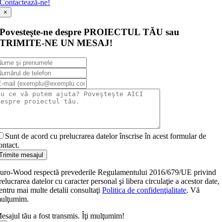
Contactează-ne!
×
Povesteşte-ne despre PROIECTUL TĂU sau
TRIMITE-NE UN MESAJ!
Sunt de acord cu prelucrarea datelor înscrise în acest formular de
ontact.
Trimite mesajul
uro-Wood respectă prevederile Regulamentului 2016/679/UE privind
relucrarea datelor cu caracter personal şi libera circulaţie a acestor date,
entru mai multe detalii consultaţi
Politica de confidenţialitate
. Vă
ulţumim.
esajul tău a fost transmis. Îţi mulţumim!