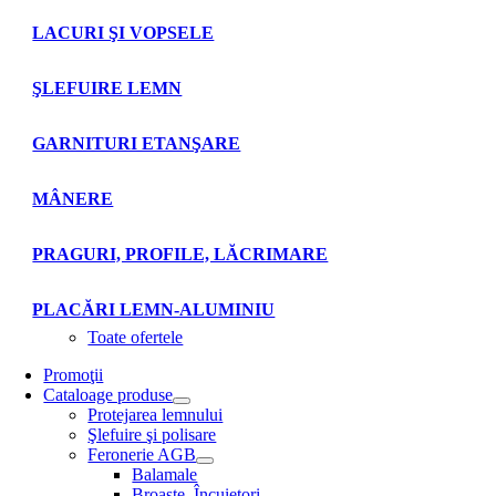
LACURI ŞI VOPSELE
ŞLEFUIRE LEMN
GARNITURI ETANŞARE
MÂNERE
PRAGURI, PROFILE, LĂCRIMARE
PLACĂRI LEMN-ALUMINIU
Toate ofertele
Promoţii
Cataloage produse
Protejarea lemnului
Şlefuire şi polisare
Feronerie AGB
Balamale
Broaşte. Încuietori.