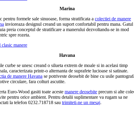
Marina
c pentru formele sale sinuoase, forma stratificata a
colectiei de manere
na
invioreaza designul creand un suport confortabil pentru mana. Gatul
uia preia conceptul de stratificare a manerului dezvoltandu-se in mod
tric spre rozeta.
Havana
le curbe se unesc creand o silueta extrem de moale si in acelasi timp
nala, caracterizata printr-o alternanta de suprafete lucioase si satinate.
ctia de manere Havana
se potriveste deosebit de bine cu usile pantograf
tive circulare, fara colturi ascutite.
erta Euro-Wood gasiti toate aceste
manere deosebite
precum si alte colec
vite pentru orice ambient. Pentru detalii suplimentare va rugam sa ne
actati la telefon 0232.718718 sau
trimiteti-ne un mesaj
.