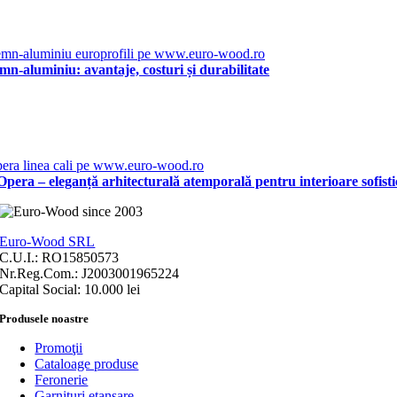
emn-aluminiu: avantaje, costuri și durabilitate
pera – eleganță arhitecturală atemporală pentru interioare sofisti
Euro-Wood SRL
C.U.I.: RO15850573
Nr.Reg.Com.: J2003001965224
Capital Social: 10.000 lei
Produsele noastre
Promoţii
Cataloage produse
Feronerie
Garnituri etanşare