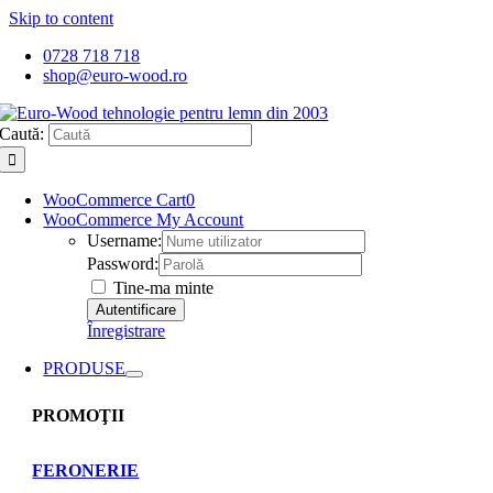
Skip to content
0728 718 718
shop@euro-wood.ro
Caută:
WooCommerce Cart
0
WooCommerce My Account
Username:
Password:
Tine-ma minte
Înregistrare
PRODUSE
PROMOŢII
FERONERIE