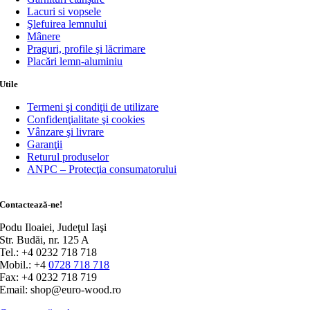
Lacuri si vopsele
Şlefuirea lemnului
Mânere
Praguri, profile şi lăcrimare
Placări lemn-aluminiu
Utile
Termeni şi condiţii de utilizare
Confidenţialitate şi cookies
Vânzare şi livrare
Garanţii
Returul produselor
ANPC – Protecţia consumatorului
Contactează-ne!
Podu Iloaiei, Judeţul Iaşi
Str. Budăi, nr. 125 A
Tel.: +4 0232 718 718
Mobil.: +4
0728 718 718
Fax: +4 0232 718 719
Email: shop@euro-wood.ro