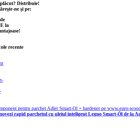
 plăcut? Distribuie!
reşte-ne şi pe:
 de
E la
antajoase!
cole recente
ovezi rapid parchetul cu uleiul inteligent Legno Smart-Öl de la A