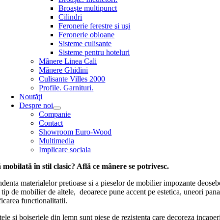
Broaşte multipunct
Cilindri
Feronerie ferestre şi uşi
Feronerie obloane
Sisteme culisante
Sisteme pentru hoteluri
Mânere Linea Cali
Mânere Ghidini
Culisante Villes 2000
Profile. Garnituri.
Noutăţi
Despre noi
Companie
Contact
Showroom Euro-Wood
Multimedia
Implicare sociala
 mobilată în stil clasic? Află ce mânere se potrivesc.
enta materialelor pretioase si a pieselor de mobilier impozante deoseb
 tip de mobilier de altele, deoarece pune accent pe estetica, uneori pana
ficarea functionalitatii.
ele si boiseriele din lemn sunt piese de rezistenta care decoreza incaper