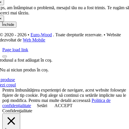
×
ps, am întâmpinat o problemă, mesajul tău nu a fost trimis. Te rugăm s
ncerci mai târziu.
×
Închide
© 2020 - 2026 •
Euro-Wood
. Toate drepturile rezervate. • Website
dezvoltat de
Web Mobile
Page load link
rodusul a fost adăugat în coş.
Nu ai niciun produs în coș.
produse
ezi coşul
Pentru îmbunătăţirea experienţei de navigare, acest website foloseşte
fişiere de tip cookie. Poţi alege să continui cu setările implicite sau le
poţi modifica. Pentru mai multe detalii accesează
Politica de
confidenţialitate
Setări
ACCEPT
Confidenţialitate