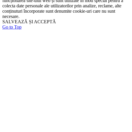
funcționarea site-ului web și sunt utilizate în mod special pentru a
colecta date personale ale utilizatorilor prin analize, reclame, alte
conținuturi încorporate sunt denumite cookie-uri care nu sunt
necesare.
SALVEAZĂ ȘI ACCEPTĂ
Go to Top