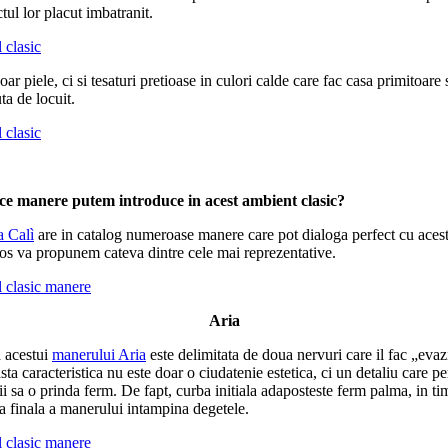
tul lor placut imbatranit.
ar piele, ci si tesaturi pretioase in culori calde care fac casa primitoare 
ta de locuit.
ce manere putem introduce in acest ambient clasic?
a Calì
are in catalog numeroase manere care pot dialoga perfect cu acest 
os va propunem cateva dintre cele mai reprezentative.
Aria
a acestui
manerului Aria
este delimitata de doua nervuri care il fac „evaz
ta caracteristica nu este doar o ciudatenie estetica, ci un detaliu care p
i sa o prinda ferm. De fapt, curba initiala adaposteste ferm palma, in ti
a finala a manerului intampina degetele.