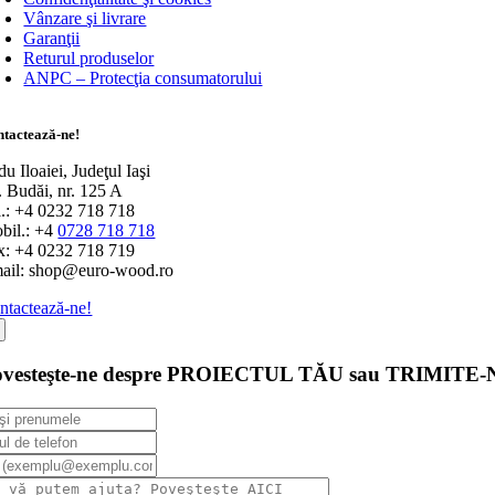
Vânzare şi livrare
Garanţii
Returul produselor
ANPC – Protecţia consumatorului
tactează-ne!
u Iloaiei, Judeţul Iaşi
r. Budăi, nr. 125 A
l.: +4 0232 718 718
bil.: +4
0728 718 718
x: +4 0232 718 719
ail: shop@euro-wood.ro
ntactează-ne!
ovesteşte-ne despre PROIECTUL TĂU sau TRIMITE