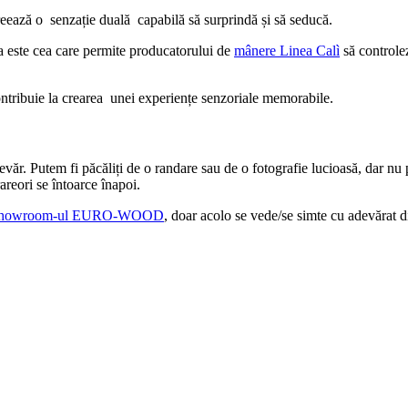
eează o senzație duală capabilă să surprindă și să seducă.
ta este cea care permite producatorului de
mânere Linea Calì
să controlez
ontribuie la crearea unei experiențe senzoriale memorabile.
văr. Putem fi păcăliți de o randare sau de o fotografie lucioasă, dar nu
areori se întoarce înapoi.
howroom-ul EURO-WOOD
, doar acolo se vede/se simte cu adevărat d