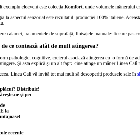
lt exemplu elocvent este colecția
Komfort
, unde volumele mânerului cr
ia la aspectul senzorial este rezultatul producției 100% italiene. Aceas
iu.
rea alamei, tratamentele de suprafață, finisajele manuale: fiecare pas c
 de ce contează atât de mult atingerea?
rm psihologiei cognitive, creierul asociază atingerea cu o formă de ade
atingere. Și asta explică și un alt fapt: cine atinge un mâner Linea Calì r
eea, Linea Calì vă invită tot mai mult să descoperiți produsele sale în
s
 plăcut? Distribuie!
reşte-ne şi pe:
 de
E la
antajoase!
cole recente