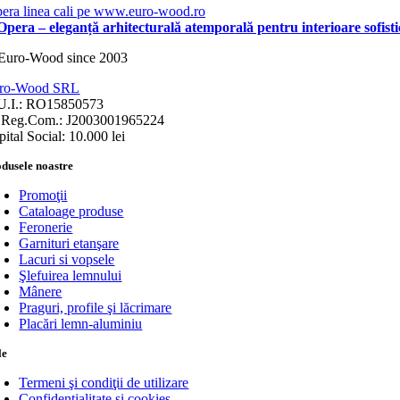
pera – eleganță arhitecturală atemporală pentru interioare sofisti
ro-Wood SRL
U.I.: RO15850573
.Reg.Com.: J2003001965224
ital Social: 10.000 lei
dusele noastre
Promoţii
Cataloage produse
Feronerie
Garnituri etanşare
Lacuri si vopsele
Şlefuirea lemnului
Mânere
Praguri, profile şi lăcrimare
Placări lemn-aluminiu
le
Termeni şi condiţii de utilizare
Confidenţialitate şi cookies