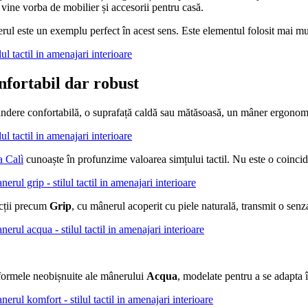
vine vorba de mobilier și accesorii pentru casă.
ul este un exemplu perfect în acest sens. Este elementul folosit mai mult
fortabil dar robust
ndere confortabilă, o suprafață caldă sau mătăsoasă, un mâner ergonomic 
a Calì
cunoaște în profunzime valoarea simțului tactil. Nu este o coincide
cții precum
Grip
, cu mânerul acoperit cu piele naturală, transmit o senza
formele neobișnuite ale mânerului
Acqua
, modelate pentru a se adapta 