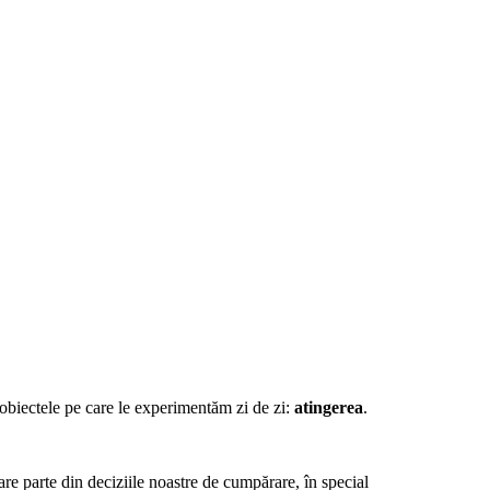
 obiectele pe care le experimentăm zi de zi:
atingerea
.
are parte din deciziile noastre de cumpărare, în special