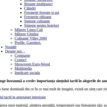
Broaşte multipunct
Cilindri
Feronerie ferestre şi uşi
Feronerie obloane
Sisteme culisante
Sisteme pentru hoteluri
Mânere Linea Cali
Mânere Ghidini
Culisante Villes 2000
Profile. Garnituri.
Noutăţi
Despre noi
Companie
Contact
Showroom Euro-Wood
Multimedia
Implicare sociala
inge înseamnă a crede: importanța simțului tactil în alegerile de a
o lume dominată din ce în ce mai mult de imagini, există un simț care ri
erea unui material, simțirea greutății, temperaturii sau finisajului său: 