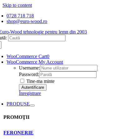
Skip to content
0728 718 718
shop@euro-wood.ro
ută:
WooCommerce Cart
0
WooCommerce My Account
Username:
Password:
Tine-ma minte
Înregistrare
PRODUSE
PROMOŢII
FERONERIE