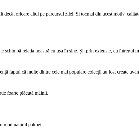
 decât oricare altul pe parcursul zilei. Și tocmai din acest motiv, calita
schimbă relația noastră cu ușa în sine. Și, prin extensie, cu întregul m
nță faptul că multe dintre cele mai populare colecții au fost create având
ție foarte plăcută mâinii.
în mod natural palmei.