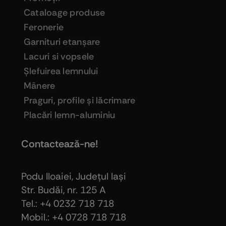
Cataloage produse
Feronerie
Garnituri etanşare
Lacuri si vopsele
Şlefuirea lemnului
Mânere
Praguri, profile şi lăcrimare
Placări lemn-aluminiu
Contactează-ne!
Podu Iloaiei, Judeţul Iaşi
Str. Budăi, nr. 125 A
Tel.: +4 0232 718 718
Mobil.: +4
0728 718 718