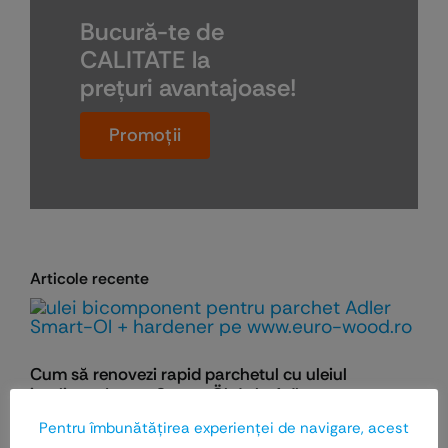
Bucură-te de
CALITATE la
preţuri avantajoase!
Promoţii
Articole recente
Cum să renovezi rapid parchetul cu uleiul
inteligent Legno Smart-Öl de la Adler
Pentru îmbunătăţirea experienţei de navigare, acest