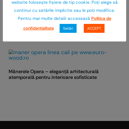
website foloseşte fişiere de tip cookie. Poţi alege să
continui cu setările implicite sau le poţi modifica.
Pentru mai multe detalii accesează
Politica de
Ferestre lemn-aluminiu: avantaje, costuri și
confidenţialitate
Setări
ACCEPT
durabilitate
Mânerele Opera – eleganță arhitecturală
atemporală pentru interioare sofisticate