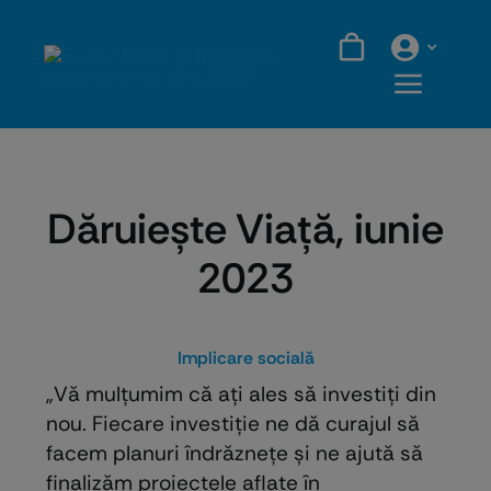
Skip
to
content
Dăruieşte Viaţă, iunie
2023
Implicare socială
„Vă mulțumim că ați ales să investiți din
nou. Fiecare investiție ne dă curajul să
facem planuri îndrăznețe și ne ajută să
finalizăm proiectele aflate în