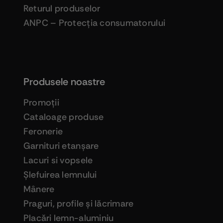
Returul produselor
ANPC – Protecţia consumatorului
Produsele noastre
Promoţii
Cataloage produse
Feronerie
Garnituri etanşare
Lacuri si vopsele
Şlefuirea lemnului
Mânere
Praguri, profile şi lăcrimare
Placări lemn-aluminiu