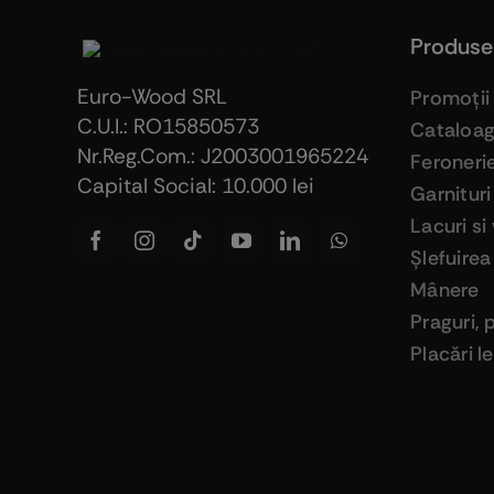
Produse
Euro-Wood SRL
Promoţii
C.U.I.: RO15850573
Cataloa
Nr.Reg.Com.: J2003001965224
Feroneri
Capital Social: 10.000 lei
Garnituri
Lacuri si
Şlefuirea
Mânere
Praguri, 
Placări 