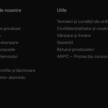
le noastre
Utile
Termeni şi condiţii de util
ge produse
Confidenţialitate şi cook
e
Vânzare şi livrare
 etanşare
Garanţii
 vopsele
Returul produselor
 lemnului
ANPC – Protecţia consum
profile şi lăcrimare
lemn-aluminiu