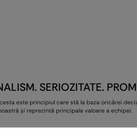
ALISM. SERIOZITATE. PROM
Acesta este principiul care stă la baza oricărei de
noastră şi reprezintă principala valoare a echipei.
ca Schweiz
: Folosim produsele Euro-Wood pentru cali