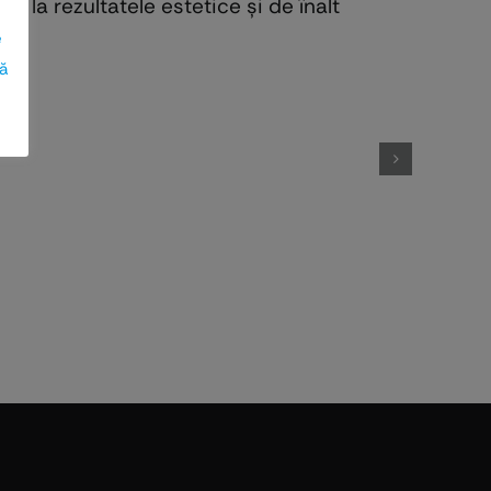
d la rezultatele estetice și de înalt
e
ză