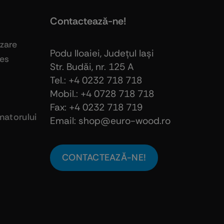
Contactează-ne!
izare
Podu Iloaiei, Judeţul Iaşi
ies
Str. Budăi, nr. 125 A
Tel.: +4 0232 718 718
Mobil.: +4
0728 718 718
Fax: +4 0232 718 719
atorului
Email: shop@euro-wood.ro
CONTACTEAZĂ-NE!