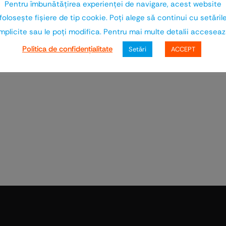
 să obținem finisaje uniforme și durabile, contribuin
Pentru îmbunătăţirea experienţei de navigare, acest website
rd pe care le urmărim în proiectele noastre.
foloseşte fişiere de tip cookie. Poţi alege să continui cu setăril
mplicite sau le poţi modifica. Pentru mai multe detalii accesea
TEHNICA SCHWEIZ IMPEX SRL
Politica de confidenţialitate
Setări
ACCEPT