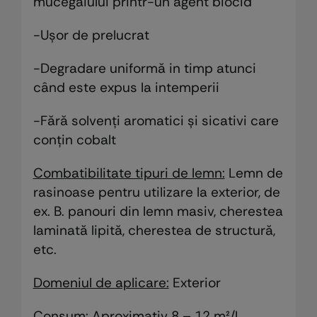
mucegaiului printr-un agent biocid
-Ușor de prelucrat
-Degradare uniformă in timp atunci
când este expus la intemperii
-Fără solvenți aromatici și sicativi care
conțin cobalt
Combatibilitate tipuri de lemn:
Lemn de
rasinoase pentru utilizare la exterior, de
ex. B. panouri din lemn masiv, cherestea
laminată lipită, cherestea de structură,
etc.
Domeniul de aplicare:
Exterior
Consum:
Aproximativ 8 – 12 m²/l