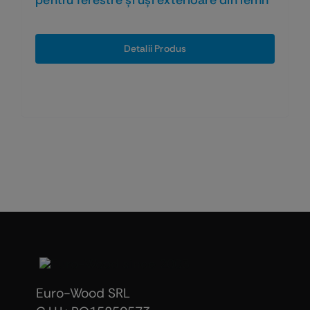
pentru ferestre și uși exterioare din lemn
Detalii Produs
Euro-Wood SRL