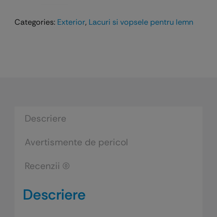
Pullex
Categories:
Exterior
,
Lacuri si vopsele pentru lemn
Platin
–
lazura
cu
efect
metalizat
Descriere
Avertismente de pericol
Recenzii (0)
Descriere