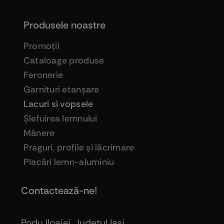
Produsele noastre
Promoţii
Cataloage produse
Feronerie
Garnituri etanşare
Lacuri si vopsele
Şlefuirea lemnului
Mânere
Praguri, profile şi lăcrimare
Placări lemn-aluminiu
Contactează-ne!
Podu Iloaiei, Judeţul Iaşi